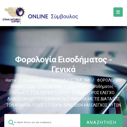
Φορολογία Εισοδήματος -
Γενικά
Home
/
Σύμβουλος
/
ΦΟΡΟΛΟΓΙΣΤΙΚΑ_old
/
ΦΟΡΟΛΟΓΙΚΗ
ΕΝΗΜΕΡΩΣΗ
/
ΕΙΣΟΔΗΜΑ
/
Φορολογία Εισοδήματος -
Γενικά
/
ΠΟΛ.1219/2.10.2015 – ΕΠΙΛΟΓΗ ΠΡΟΣ ΕΛΕΓΧΟ
ΔΗΛΩΣΕΩΝ ΠΟΥ ΥΠΟΒΑΛΛΟΝΤΑΙ ΣΥΜΦΩΝΑ ΜΕ ΤΙΣ ΔΙΑΤΑΞΕΙΣ
ΤΩΝ ΑΡΘΡΩΝ 13 ΕΩΣ 17 ΤΟΥ Ν. 3296/2004 ΚΑΙ ΕΛΕΓΧΟΣ ΑΥΤΩΝ