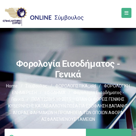
Φορολογία Εισοδήματος -
Γενικά
Home
/
Σύμβουλος
/
ΦΟΡΟΛΟΓΙΣΤΙΚΑ_old
/
ΦΟΡΟΛΟΓΙΚΗ
ΕΝΗΜΕΡΩΣΗ
/
ΕΙΣΟΔΗΜΑ
/
Φορολογία Εισοδήματος -
Γενικά
/
ΠΟΛ.1220/5.10.2015 – ΟΤΑΝ ΟΙ ΦΟΡΕΙΣ ΓΕΝΙΚΗΣ
ΚΥΒΕΡΝΗΣΗΣ ΚΑΤΑΒΑΛΛΟΥΝ ΠΟΣΑ ΓΙΑ ΕΞΟΦΛΗΣΗ ΔΑΠΑΝΗΣ
ΑΓΟΡΑΣ ΦΑΡΜΑΚΩΝ Η ΠΡΟΜΗΘΕΙΑ ΤΩΝ ΟΠΟΙΩΝ ΑΦΟΡΑ
ΑΣΦΑΛΙΣΜΕΝΟΥΣ ΤΑΜΕΙΩΝ