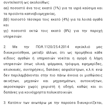
συντελεστή ως ακολούθως:
αα) ποσοστό ένα τοις εκατό (1%) για τα υγρά καύσιμα και
τα προϊόντα καπνοβιομηχανίας,
ββ) ποσοστό τέσσερα τοις εκατό (4%) για τα λοιπά αγαθά
και
γγ) ποσοστό οκτώ τοις εκατό (8%) για την παροχή
υπηρεσιών.
2. Με την ΠΟΛ.1120/25.4.2014 εγκύκλιό μας
διευκρινίσθηκε, μεταξύ άλλων, ότι ως προμήθεια κάθε
είδους αγαθών ή υπηρεσιών νοείται η αγορά ή λήψη
υπηρεσιών όπως υλικά, φάρμακα, τρόφιμα, εφημερίδες,
επισκευές, συντηρήσεις, δαπάνες ασφαλίστρων, κ.λ.π. ενώ
δεν περιλαμβάνονται στην πιο πάνω έννοια οι μισθώσεις
ακινήτων, μηχανών και μηχανημάτων, αυτοκινήτων,
αεροσκαφών χωρίς χειριστή ή οδηγό, καθώς και οι
δαπάνες για κοινόχρηστα πολυκατοικιών.
3. Κατόπιν των ανωτέρω με την παρούσα διευκρινίζεται,