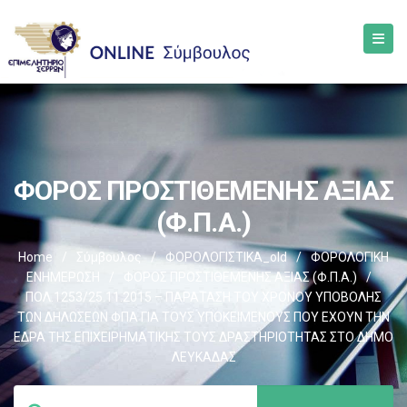
ΦΟΡΟΣ ΠΡΟΣΤΙΘΕΜΕΝΗΣ ΑΞΙΑΣ
(Φ.Π.Α.)
Home
/
Σύμβουλος
/
ΦΟΡΟΛΟΓΙΣΤΙΚΑ_old
/
ΦΟΡΟΛΟΓΙΚΗ
ΕΝΗΜΕΡΩΣΗ
/
ΦΟΡΟΣ ΠΡΟΣΤΙΘΕΜΕΝΗΣ ΑΞΙΑΣ (Φ.Π.Α.)
/
ΠΟΛ.1253/25.11.2015 – ΠΑΡΑΤΑΣΗ ΤΟΥ ΧΡΟΝΟΥ ΥΠΟΒΟΛΗΣ
ΤΩΝ ΔΗΛΩΣΕΩΝ ΦΠΑ ΓΙΑ ΤΟΥΣ ΥΠΟΚΕΙΜΕΝΟΥΣ ΠΟΥ ΕΧΟΥΝ ΤΗΝ
ΕΔΡΑ ΤΗΣ ΕΠΙΧΕΙΡΗΜΑΤΙΚΗΣ ΤΟΥΣ ΔΡΑΣΤΗΡΙΟΤΗΤΑΣ ΣΤΟ ΔΗΜΟ
ΛΕΥΚΑΔΑΣ