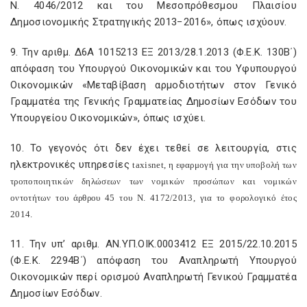
Ν. 4046/2012 και του Μεσοπρόθεσμου Πλαισίου
Δημοσιονομικής Στρατηγικής 2013−2016», όπως ισχύουν.
9. Την αριθμ. Δ6Α 1015213 ΕΞ 2013/28.1.2013 (Φ.Ε.Κ. 130Β΄)
απόφαση του Υπουργού Οικονομικών και του Υφυπουργού
Οικονομικών «Μεταβίβαση αρμοδιοτήτων στον Γενικό
Γραμματέα της Γενικής Γραμματείας Δημοσίων Εσόδων του
Υπουργείου Οικονομικών», όπως ισχύει.
10. Το γεγονός ότι δεν έχει τεθεί σε λειτουργία, στις
ηλεκτρονικές υπηρεσίες
taxisnet
, η εφαρμογή για την υποβολή των
τροποποιητικών δηλώσεων των νομικών προσώπων και νομικών
οντοτήτων του άρθρου 45 του Ν. 4172/2013, για το φορολογικό έτος
2014.
11. Την υπ’ αριθμ. ΑΝ.ΥΠ.ΟΙΚ.0003412 ΕΞ 2015/22.10.2015
(Φ.Ε.Κ. 2294Β΄) απόφαση του Αναπληρωτή Υπουργού
Οικονομικών περί ορισμού Αναπληρωτή Γενικού Γραμματέα
Δημοσίων Εσόδων.