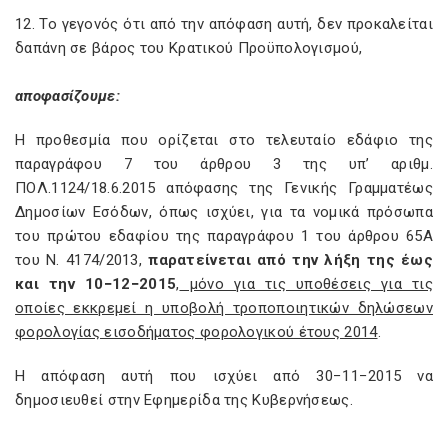
12. Το γεγονός ότι από την απόφαση αυτή, δεν προκαλείται
δαπάνη σε βάρος του Κρατικού Προϋπολογισμού,
αποφασίζουμε:
Η προθεσμία που ορίζεται στο τελευταίο εδάφιο της
παραγράφου 7 του άρθρου 3 της υπ’ αριθμ.
ΠΟΛ.1124/18.6.2015 απόφασης της Γενικής Γραμματέως
Δημοσίων Εσόδων, όπως ισχύει, για τα νομικά πρόσωπα
του πρώτου εδαφίου της παραγράφου 1 του άρθρου 65Α
του Ν. 4174/2013,
παρατείνεται από την λήξη της έως
και την 10−12−2015
,
μόνο για τις υποθέσεις για τις
οποίες εκκρεμεί η υποβολή τροποποιητικών δηλώσεων
φορολογίας εισοδήματος φορολογικού έτους 2014
.
Η απόφαση αυτή που ισχύει από 30−11−2015 να
δημοσιευθεί στην Εφημερίδα της Κυβερνήσεως.