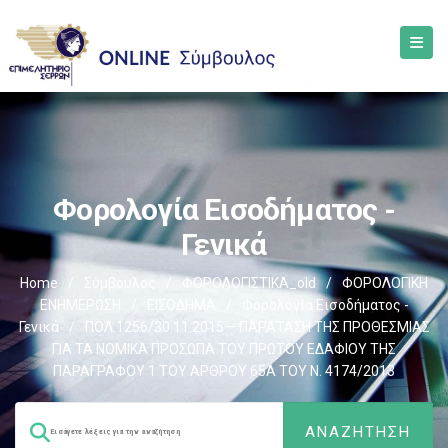
Φορολογία Εισοδήματος -
Γενικά
Home
/
Σύμβουλος
/
ΦΟΡΟΛΟΓΙΣΤΙΚΑ_old
/
ΦΟΡΟΛΟΓΙΚΗ
ΕΝΗΜΕΡΩΣΗ
/
ΕΙΣΟΔΗΜΑ
/
Φορολογία Εισοδήματος -
Γενικά
/
ΠΟΛ.1256/30.11.2015 – ΠΑΡΑΤΑΣΗ ΤΗΣ ΠΡΟΘΕΣΜΙΑΣ
ΓΙΑ ΤΑ ΝΟΜΙΚΑ ΠΡΟΣΩΠΑ ΤΟΥ ΠΡΩΤΟΥ ΕΔΑΦΙΟΥ ΤΗΣ
ΠΑΡΑΓΡΑΦΟΥ 1 ΤΟΥ ΑΡΘΡΟΥ 65Α ΤΟΥ Ν. 4174/2013