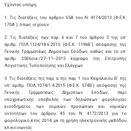
Έχοντας υπόψη:
1. Τις διατάξεις του άρθρου 65Α του Ν. 4174/2013 (Φ.Ε.Κ.
170Α΄), όπως ισχύουν.
2. Τις διατάξεις των παρ. 6 και 7 του άρθρου 3 της υπ’
αριθμ. ΠΟΛ.1124/18.6.2015 (Φ.Ε.Κ. 1196Β΄) απόφασης της
Γενικής Γραμματέως Δημοσίων Εσόδων, καθώς και το υπ’
αριθμ. 2506οικ./27−11−2015 έγγραφο της Επιτροπής
Λογιστικής Τυποποίησης και Ελέγχων.
3. Τις διατάξεις της περ. α της παρ. 1 του Κεφαλαίου Β΄ της
υπ’ αριθμ. ΠΟΛ.1074/1.4.2015 (Φ.Ε.Κ. 574Β΄) απόφασης της
Γενικής Γραμματέως Δημοσίων Εσόδων, περί
υποχρεωτικής υποβολής των δηλώσεων φορολογίας
εισοδήματος των νομικών προσώπων και νομικών
οντοτήτων του άρθρου 45 του Ν. 4172/2013 για το
φορολογικό έτος 2014, με τη χρήση ηλεκτρονικής μεθόδου
επικοινωνίας.