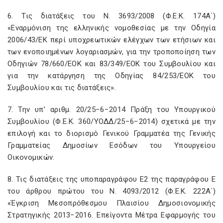
6. Τις διατάξεις του Ν. 3693/2008 (Φ.Ε.Κ. 174Α΄)
«Εναρμόνιση της ελληνικής νομοθεσίας με την Οδηγία
2006/43/ΕΚ περί υποχρεωτικών ελέγχων των ετήσιων και
των ενοποιημένων λογαριασμών, για την τροποποίηση των
Οδηγιών 78/660/ΕΟΚ και 83/349/ΕΟΚ του Συμβουλίου και
για την κατάργηση της Οδηγίας 84/253/ΕΟΚ του
Συμβουλίου και τις διατάξεις».
7. Την υπ’ αριθμ. 20/25−6−2014 Πράξη του Υπουργικού
Συμβουλίου (Φ.Ε.Κ. 360/ΥΟΔΔ/25−6−2014) σχετικά με την
επιλογή και το διορισμό Γενικού Γραμματέα της Γενικής
Γραμματείας Δημοσίων Εσόδων του Υπουργείου
Οικονομικών.
8. Τις διατάξεις της υποπαραγράφου Ε2 της παραγράφου Ε
του άρθρου πρώτου του Ν. 4093/2012 (Φ.Ε.Κ. 222Α΄)
«Έγκριση Μεσοπρόθεσμου Πλαισίου Δημοσιονομικής
Στρατηγικής 2013−2016. Επείγοντα Μέτρα Εφαρμογής του