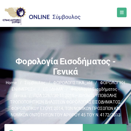
Φορολογία Εισοδήματος -
Γενικά
Home
/
Σύμβουλος
/
ΦΟΡΟΛΟΓΙΣΤΙΚΑ_old
/
ΦΟΡΟΛΟΓΙΚΗ
ΕΝΗΜΕΡΩΣΗ
/
ΕΙΣΟΔΗΜΑ
/
Φορολογία Εισοδήματος -
Γενικά
/
ΠΟΛ.1257/30.11.2015 – ΧΡΟΝΟΣ ΥΠΟΒΟΛΗΣ
ΤΡΟΠΟΠΟΙΗΤΙΚΩΝ ΔΗΛΩΣΕΩΝ ΦΟΡΟΛΟΓΙΑΣ ΕΙΣΟΔΗΜΑΤΟΣ,
ΦΟΡΟΛΟΓΙΚΟΥ ΕΤΟΥΣ 2014, ΤΩΝ ΝΟΜΙΚΩΝ ΠΡΟΣΩΠΩΝ ΚΑΙ
ΝΟΜΙΚΩΝ ΟΝΤΟΤΗΤΩΝ ΤΟΥ ΑΡΘΡΟΥ 45 ΤΟΥ Ν. 4172/2013