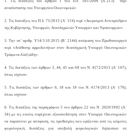
1. Τις διατάξεις του άρθρου 1 του Π.δ. 185/2009 (Α΄213)
περί
ανασύστασης του Υπουργείου Οικονομικών.
2. Τις διατάξεις του Π.δ. 73/2015 (Α΄ 116) περί «Διορισμού Αντιπροέδρου
της Κυβέρνησης, Υπουργών, Αναπληρωτών Υπουργών και Υφυπουργών».
3. Την υπ’ αριθμ. Υ14/3.10.2015 (Β΄ 2144) απόφαση του Πρωθυπουργού
περί «Ανάθεσης αρμοδιοτήτων στον Αναπληρωτή Υπουργό Οικονομικών
Τρύφωνα Αλεξιάδη».
4. Τις διατάξεις των άρθρων 3, 44, 45 και 68 του Ν. 4172/2013 (Α΄ 167),
όπως ισχύουν.
5. Τις διατάξεις των άρθρων 6, 18 και 19 του Ν. 4174/2013 (Α΄ 170),
όπως ισχύουν.
6. Τις διατάξεις της παραγράφου 5 του άρθρου 22 του Ν. 2020/1992 (Α΄
34) με τις οποίες παρέχεται εξουσιοδότηση στον Υπουργό Οικονομικών
να παρατείνει με απόφαση, τις προθεσμίες που ορίζονται από τις κείμενες
φορολογικές διατάξεις για υποβολή φορολογικών δηλώσεων σε