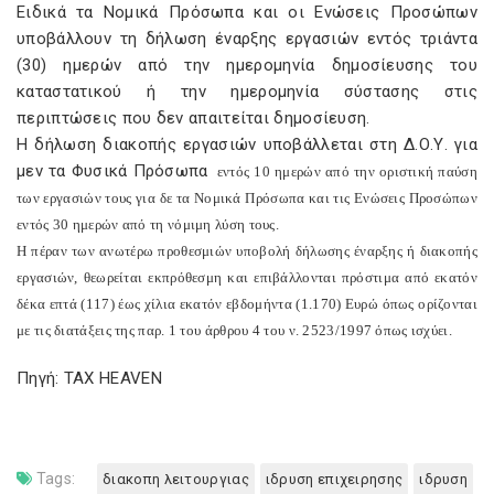
Ειδικά τα Νομικά Πρόσωπα και οι Ενώσεις Προσώπων
υποβάλλουν τη δήλωση έναρξης εργασιών εντός τριάντα
(30) ημερών από την ημερομηνία δημοσίευσης του
καταστατικού ή την ημερομηνία σύστασης στις
περιπτώσεις που δεν απαιτείται δημοσίευση.
Η δήλωση διακοπής εργασιών υποβάλλεται στη Δ.Ο.Υ. για
μεν τα Φυσικά Πρόσωπα
εντός 10 ημερών από την οριστική παύση
των εργασιών τους για δε τα Νομικά Πρόσωπα και τις Ενώσεις Προσώπων
εντός 30 ημερών από τη νόμιμη λύση τους.
Η πέραν των ανωτέρω προθεσμιών υποβολή δήλωσης έναρξης ή διακοπής
εργασιών, θεωρείται εκπρόθεσμη και επιβάλλονται πρόστιμα από εκατόν
δέκα επτά (117) έως χίλια εκατόν εβδομήντα (1.170) Ευρώ όπως ορίζονται
με τις διατάξεις της παρ. 1 του άρθρου 4 του ν. 2523/1997 όπως ισχύει.
Πηγή: TAX HEAVEN
Tags:
διακοπη λειτουργιας
ιδρυση επιχειρησης
ιδρυση