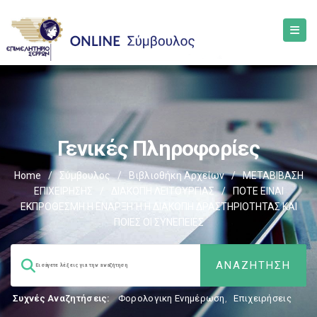
Γενικές Πληροφορίες
Home
/
Σύμβουλος
/
Βιβλιοθήκη Αρχείων
/
ΜΕΤΑΒΙΒΑΣΗ
ΕΠΙΧΕIΡΗΣΗΣ
/
ΔΙΑΚΟΠΗ ΛΕΙΤΟΥΡΓΙΑΣ
/
ΠΟΤΕ ΕΙΝΑΙ
ΕΚΠΡΟΘΕΣΜΗ Η ΕΝΑΡΞΗ Ή Η ΔΙΑΚΟΠΗ ΔΡΑΣΤΗΡΙΟΤΗΤΑΣ ΚΑΙ
ΠΟΙΕΣ ΟΙ ΣΥΝΕΠΕΙΕΣ
Συχνές Αναζητήσεις:
Φορολογικη Ενημέρωση
,
Επιχειρήσεις