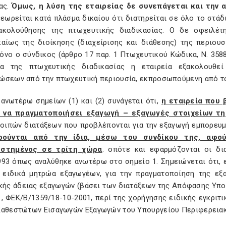
ίας.
Όμως, η λύση της εταιρείας δε συνεπάγεται και την
θεωρείται κατά πλάσμα δικαίου ότι διατηρείται σε όλο το στά
ακολούθησης της πτωχευτικής διαδικασίας. Ο δε οφειλέτ
καίως της διοίκησης (διαχείρισης και διάθεσης) της περιου
όνο ο σύνδικος (άρθρο 17 παρ. 1 Πτωχευτικού Κώδικα, Ν. 3588
ια της πτωχευτικής διαδικασίας η εταιρεία εξακολουθε
ώσεων από την πτωχευτική περιουσία, εκπροσωπούμενη από το
ανωτέρω σημείων (1) και (2) συνάγεται ότι,
η εταιρεία που 
 να πραγματοποιήσει εξαγωγή – εξαγωγές στοιχείων τ
λοιπών διατάξεων που προβλέπονται για την εξαγωγή εμπορευμ
ρούνται από την ίδια, μέσω του συνδίκου της, αφο
εστημένος σε τρίτη χώρα
. οπότε και εφαρμόζονται οι δι
993 όπως αναλύθηκε ανωτέρω στο σημείο 1. Σημειώνεται ότι, 
 ειδικά μητρώα εξαγωγέων, για την πραγματοποίηση της εξα
ικής άδειας εξαγωγών (βάσει των διατάξεων της Απόφασης Υπου
, ΦΕΚ/Β/1359/18-10-2001, περί της χορήγησης ειδικής εγκριτι
Καθεστώτων Εισαγωγών Εξαγωγών του Υπουργείου Περιφερειακή