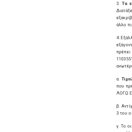
3.
Τα 
Διατάξε
εξακρί
άλλο πι
4. Εξάλ
εξάγον
πρέπει 
110355
ανωτέρ
α.
Τιμο
που πρ
ΛΟΓΩ Ε
β. Αντί
3 του ο
γ. Το ο