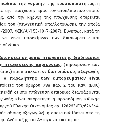
 απώλεια της νομικής της προσωπικότητας
, η
διο της πτώχευσης προς τον αποκλειστικό σκοπό
ης, από την κήρυξη της πτώχευσης στερείται
σίας του (πτωχευτική απαλλοτρίωση), την οποία
/2007, ΦΕΚ/Α'/153/10-7-2007). Συνεπώς, κατά τη
ί να είναι υποκείμενο των δικαιωμάτων και
 σύνδικο.
βρίσκεται εν μέσω πτωχευτικής διαδικασίας
ης πτωχευτικής περιουσίας
, (τηρουμένων των
άτων) και επιπλέον,
οι διατυπώσεις εξαγωγής
ύ ο παραλήπτης των εμπορευμάτων είναι
ατάξεις του άρθρου 788 παρ. 2 του Καν. (ΕΟΚ)
επειδή οι υπό πτώχευση εταιρείες διαγράφονται
γωγής είναι απαραίτητη η προσκόμιση ειδικής
ργού Εθνικής Οικονομίας αρ. 126263/Ε3/6263/4-
κής άδειας εξαγωγών), η οποία εκδίδεται από τη
ς Ανάπτυξης και Ανταγωνιστικότητας.