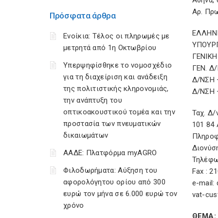
Αθήνα, 
Αρ. Πρ
Πρόσφατα άρθρα
ΕΛΛΗΝ
Ενοίκια: Τέλος οι πληρωμές με
ΥΠΟΥΡ
μετρητά από 1η Οκτωβρίου
ΓΕΝΙΚΗ
Υπερψηφίσθηκε το νομοσχέδιο
ΓΕΝ. Δ
για τη διαχείριση και ανάδειξη
Δ/ΝΣΗ 
της πολιτιστικής κληρονομιάς,
Δ/ΝΣΗ 
την ανάπτυξη του
οπτικοακουστικού τομέα και την
Ταχ. Δ/
προστασία των πνευματικών
101 84
δικαιωμάτων
Πληροφ
Διονύσ
ΑΑΔΕ: Πλατφόρμα myAGRO
Τηλέφω
Φιλοδωρήματα: Αύξηση του
Fax : 2
αφορολόγητου ορίου από 300
e-mail:
ευρώ τον μήνα σε 6.000 ευρώ τον
vat-cus
χρόνο
ΘΕΜΑ: 