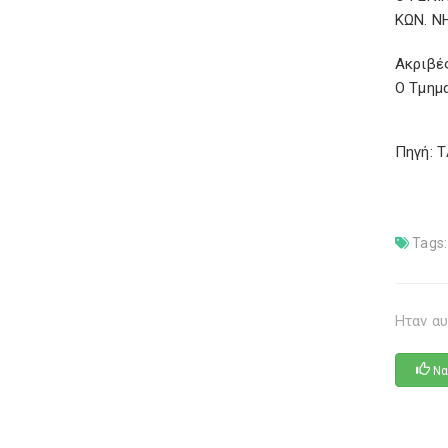
ΚΩΝ. Ν
Ακριβέ
Ο Τμημ
Πηγή: 
Tags:
Ηταν αυ
Να