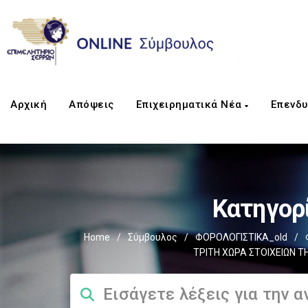
Αρχική
Απόψεις
Επιχειρηματικά Νέα
Επενδυ
Κατηγορί
Home
/
Σύμβουλος
/
ΦΟΡΟΛΟΓΙΣΤΙΚΑ_old
/
ΤΡΙΤΗ ΧΩΡΑ ΣΤΟΙΧΕΙΩΝ Τ