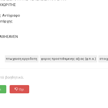
ΗΧΩΡΙΤΗΣ
ς Αντίγραφο
ατάρχης
TAXHEAVEN
πτωχευση εργοδοτη
φορος προστιθεμενης αξιας (φ.π.α.)
στοιχ
τό βοηθητικό;
ι
Οχι