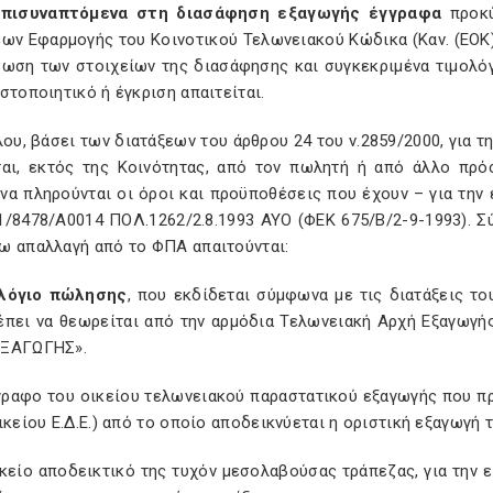
επισυναπτόμενα στη διασάφηση εξαγωγής έγγραφα
προκύ
ων Εφαρμογής του Κοινοτικού Τελωνειακού Κώδικα (Καν. (ΕΟΚ)
βωση των στοιχείων της διασάφησης και συγκεκριμένα τιμολό
στοποιητικό ή έγκριση απαιτείται.
λου, βάσει των διατάξεων του άρθρου 24 του ν.2859/2000, για
ται, εκτός της Κοινότητας, από τον πωλητή ή από άλλο πρό
να πληρούνται οι όροι και προϋποθέσεις που έχουν – για την
1/8478/Α0014 ΠΟΛ.1262/2.8.1993 ΑΥΟ (ΦΕΚ 675/Β/2-9-1993). Σ
ω απαλλαγή από το ΦΠΑ απαιτούνται:
λόγιο πώλησης
, που εκδίδεται σύμφωνα με τις διατάξεις το
έπει να θεωρείται από την αρμόδια Τελωνειακή Αρχή Εξαγωγ
ΞΑΓΩΓΗΣ».
γραφο του οικείου τελωνειακού παραστατικού εξαγωγής που πρ
ικείου Ε.Δ.Ε.) από το οποίο αποδεικνύεται η οριστική εξαγωγή 
ικείο αποδεικτικό της τυχόν μεσολαβούσας τράπεζας, για την