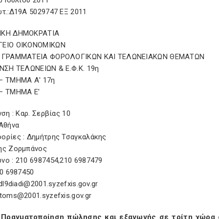
6 Ιουλίου 2011
ωτ.:Δ19Α 5029747 ΕΞ 2011
ΙΚΗ ΔΗΜΟΚΡΑΤΙΑ
ΓΕΙΟ ΟΙΚΟΝΟΜΙΚΩΝ
 ΓΡΑΜΜΑΤΕΙΑ ΦΟΡΟΛΟΓΙΚΩΝ ΚΑΙ ΤΕΛΩΝΕΙΑΚΩΝ ΘΕΜΑΤΩΝ
/ΝΣΗ ΤΕΛΩΝΕΙΩΝ & Ε.Φ.Κ. 19η
– ΤΜΗΜΑ Α' 17η
– ΤΜΗΜΑ Ε'
νση : Καρ. Σερβίας 10
 Αθήνα
ορίες : Δημήτρης Τσαγκαλάκης
ης Ζορμπάνος
νο : 210 6987454,210 6987479
10 6987450
 dl9diadi@2001.syzefxis.gov.gr
toms@2001.syzefxis.gov.gr
Πραγματοποίηση πώλησης και εξαγωγής σε τρίτη χώρα 