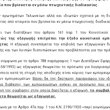
ία που βρίσκεται εν μέσω πτωχευτικής διαδικασίας.
ν ερωτημάτων Τελωνείων αλλά και ιδιωτών σχετικά με τη δι
ίας από εταιρεία που βρίσκεται εν μέσω πτωχευτικής διαδικασ
ει των διατάξεων του άρθρου 161 παρ. 1 του Κοινοτικού
τώς της εξαγωγής επιτρέπει την έξοδο κοινοτικού εμ
ητας
. Η εξαγωγή συνεπάγεται την επιβολή των εξαγωγικών 
ής και των λοιπών διατυπώσεων που προβλέπονται για την πρά
, σύμφωνα με το άρθρο 788 παράγραφος 1 των Διατάξεων Εφαρ
454/1993) ως εξαγωγέας θεωρείται το πρόσωπο για λογαριασμ
 οποίο κατά τη στιγμή της αποδοχής είναι κύριος των εμπορευ
ών εμπορευμάτων.
Βάσει δε της δεύτερης παραγράφου του ιδ
μα διάθεσης των εμπορευμάτων ανήκει σε πρόσωπο που είν
νή της σύμβασης στην οποία βασίζεται η εξαγωγή.
το συμβαλ
ητα θεωρείται ως εξαγωγέας.
ωνα με το Άρθρο 47α παρ. 1 του Κ.Ν. 2190/1920 «περί ανωνύμω