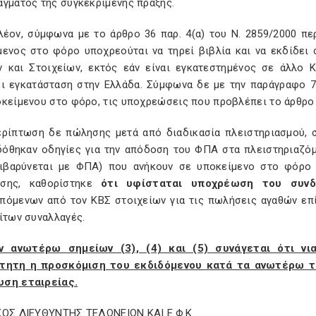
άγματος της συγκεκριμένης πράξης.
λέον, σύμφωνα με το άρθρο 36 παρ. 4(α) του Ν. 2859/2000 περ
μενος στο φόρο υποχρεούται να τηρεί βιβλία και να εκδίδει 
ν και Στοιχείων, εκτός εάν είναι εγκατεστημένος σε άλλο
ει εγκατάσταση στην Ελλάδα. Σύμφωνα δε με την παράγραφο 7
οκείμενου στο φόρο, τις υποχρεώσεις που προβλέπει το άρθρο 
ερίπτωση δε πώλησης μετά από διαδικασία πλειστηριασμού, 
δόθηκαν οδηγίες για την απόδοση του ΦΠΑ στα πλειστηριαζό
ιβαρύνεται με ΦΠΑ) που ανήκουν σε υποκείμενο στο φόρο 
υσης, καθορίστηκε
ότι υφίσταται υποχρέωση του συν
πόμενων από τον ΚΒΣ στοιχείων για τις πωλήσεις αγαθών επί 
ίτων συναλλαγές.
ν ανωτέρω σημείων (3), (4) και (5) συνάγεται ότι νι
τητη η προσκόμιση του εκδιδόμενου κατά τα ανωτέρω τ
ση εταιρείας.
ΚΟΣ ΔΙΕΥΘΥΝΤΗΣ ΤΕΛΩΝΕΙΩΝ ΚΑΙ Ε.Φ.Κ.