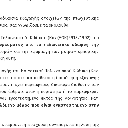
αδικασία εξαγωγής στοιχείων της πτωχευτικής
ίας, σας γνωρίζουμε τα ακόλουθα:
 Τελωνειακού Κώδικα (Καν.(ΕΟΚ)2913/1992)
το
πορεύματος από το τελωνειακό έδαφος της
δασμών και την εφαρμογή των μέτρων εμπορικής
ξη αυτή.
μογής του Κοινοτικού Τελωνειακού Κώδικα (Καν.
ό του οποίου κατατίθεται η διασάφηση εξαγωγής
μάτων ή έχει παρεμφερές δικαίωμα διάθεσης των
ίου άρθρου, όταν η κυριότητα ή το παρεμφερές
αι εγκατεστημένο εκτός της Κοινότητας, κατ'
λόμενο μέρος που είναι εγκατεστημένο στην
ν εταιριών», η πτώχευση συνεπάγεται τη λύση της