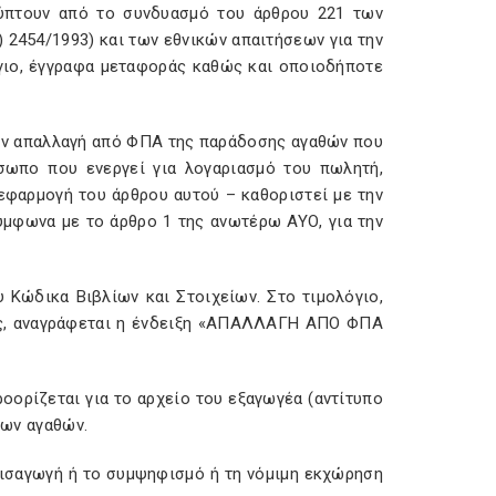
πτουν από το συνδυασμό του άρθρου 221 των
 2454/1993) και των εθνικών απαιτήσεων για την
γιο, έγγραφα μεταφοράς καθώς και οποιοδήποτε
 την απαλλαγή από ΦΠΑ της παράδοσης αγαθών που
σωπο που ενεργεί για λογαριασμό του πωλητή,
 εφαρμογή του άρθρου αυτού – καθοριστεί με την
ύμφωνα με το άρθρο 1 της ανωτέρω ΑΥΟ, για την
υ Κώδικα Βιβλίων και Στοιχείων. Στο τιμολόγιο,
ής, αναγράφεται η ένδειξη «ΑΠΑΛΛΑΓΗ ΑΠΟ ΦΠΑ
οορίζεται για το αρχείο του εξαγωγέα (αντίτυπο
των αγαθών.
 εισαγωγή ή το συμψηφισμό ή τη νόμιμη εκχώρηση