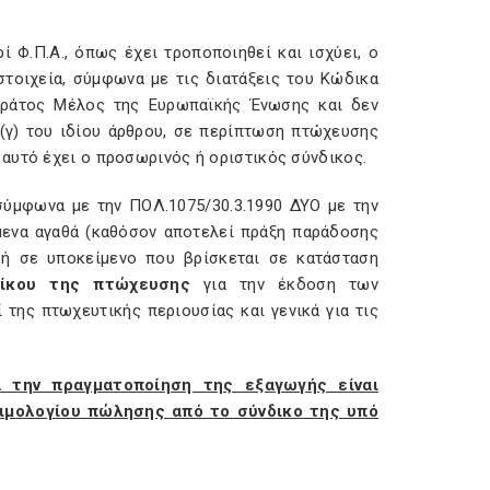
ί Φ.Π.Α., όπως έχει τροποποιηθεί και ισχύει, ο
στοιχεία, σύμφωνα με τις διατάξεις του Κώδικα
 Κράτος Μέλος της Ευρωπαϊκής Ένωσης και δεν
(γ) του ιδίου άρθρου, σε περίπτωση πτώχευσης
αυτό έχει ο προσωρινός ή οριστικός σύνδικος.
σύμφωνα με την ΠΟΛ.1075/30.3.1990 ΔΥΟ με την
μενα αγαθά (καθόσον αποτελεί πράξη παράδοσης
ή σε υποκείμενο που βρίσκεται σε κατάσταση
δίκου της πτώχευσης
για την έκδοση των
της πτωχευτικής περιουσίας και γενικά για τις
α την πραγματοποίηση της εξαγωγής είναι
ιμολογίου πώλησης από το σύνδικο της υπό