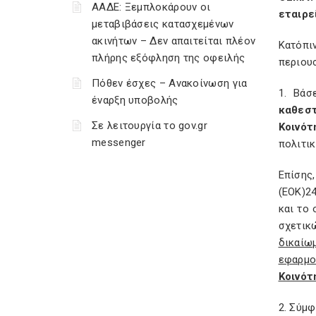
ΑΑΔΕ: Ξεμπλοκάρουν οι
εταιρε
μεταβιβάσεις κατασχεμένων
ακινήτων – Δεν απαιτείται πλέον
Κατόπι
πλήρης εξόφληση της οφειλής
περιουσ
Πόθεν έσχες – Ανακοίνωση για
1. Βάσ
έναρξη υποβολής
καθεσ
Σε λειτουργία το gov.gr
Κοινότ
messenger
πολιτικ
Επίσης
(ΕΟΚ)2
και το
σχετικ
δικαίω
εφαρμο
Κοινότ
2. Σύμφ