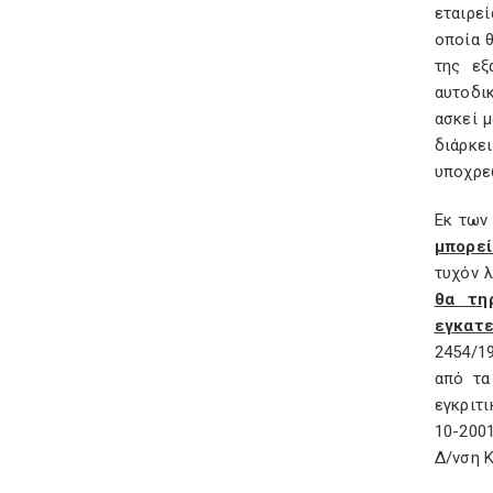
εταιρε
οποία 
της εξ
αυτοδι
ασκεί μ
διάρκε
υποχρε
Εκ των 
μπορεί
τυχόν 
θα τη
εγκατ
2454/1
από τα
εγκριτ
10-2001
Δ/νση 