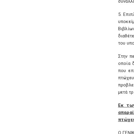
συναλλ
5. Επιπ
υποκεί
Βιβλίω
διαθέτ
του υπ
Στην π
οποία 
που επ
πτώχε
προβλε
μετά τρ
Εκ τω
απαραί
πτώχευ
Ο ΓΕΝΙ