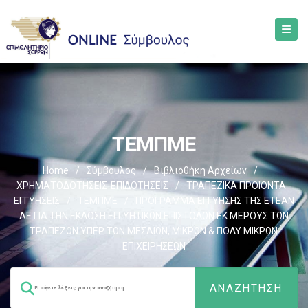
ΤΕΜΠΜΕ
Home
/
Σύμβουλος
/
Βιβλιοθήκη Αρχείων
/
ΧΡΗΜΑΤΟΔΟΤΗΣΕΙΣ-ΕΠΙΔΟΤΗΣΕΙΣ
/
ΤΡΑΠΕΖΙΚΑ ΠΡΟΙΟΝΤΑ -
ΕΓΓΥΗΣΕΙΣ
/
ΤΕΜΠΜΕ
/
ΠΡΟΓΡΑΜΜΑ ΕΓΓΥΗΣΗΣ ΤΗΣ ΕΤΕΑΝ
ΑΕ ΓΙΑ ΤΗΝ ΕΚΔΟΣΗ ΕΓΓΥΗΤΙΚΩΝ ΕΠΙΣΤΟΛΩΝ ΕΚ ΜΕΡΟΥΣ ΤΩΝ
ΤΡΑΠΕΖΩΝ ΥΠΕΡ ΤΩΝ ΜΕΣΑΙΩΝ, ΜΙΚΡΩΝ & ΠΟΛΥ ΜΙΚΡΩΝ
ΕΠΙΧΕΙΡΗΣΕΩΝ