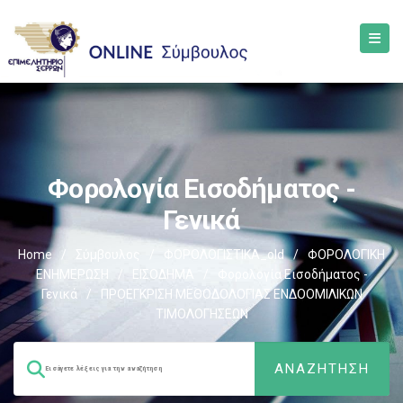
Φορολογία Εισοδήματος -
Γενικά
Home
/
Σύμβουλος
/
ΦΟΡΟΛΟΓΙΣΤΙΚΑ_old
/
ΦΟΡΟΛΟΓΙΚΗ
ΕΝΗΜΕΡΩΣΗ
/
ΕΙΣΟΔΗΜΑ
/
Φορολογία Εισοδήματος -
Γενικά
/
ΠΡΟΕΓΚΡΙΣΗ ΜΕΘΟΔΟΛΟΓΙΑΣ ΕΝΔΟΟΜΙΛΙΚΩΝ
ΤΙΜΟΛΟΓΗΣΕΩΝ