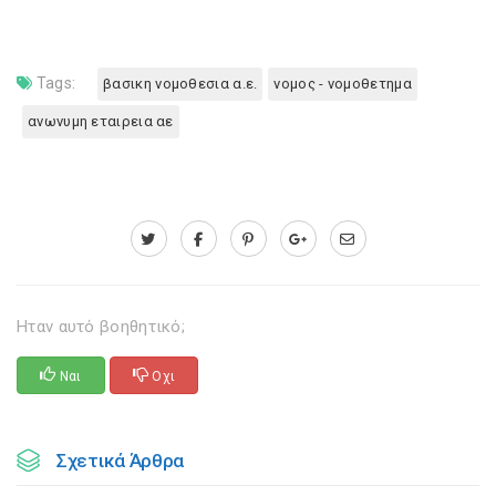
Tags:
βασικη νομοθεσια α.ε.
νομος - νομοθετημα
ανωνυμη εταιρεια αε
Ηταν αυτό βοηθητικό;
Ναι
Οχι
Σχετικά Άρθρα