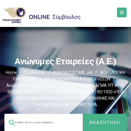
Ανώνυμες Εταιρείες (Α.Ε.)
Home
/
Σύμβουλος
/
ΦΟΡΟΛΟΓΙΣΤΙΚΑ_old
/
ΦΟΡΟΛΟΓΙΚΗ
ΕΝΗΜΕΡΩΣΗ
/
ΒΑΣΙΚΗ ΝΟΜΟΘΕΣΙΑ ΕΠΙΧΕΙΡΗΣΕΩΝ
/
Ανώνυμες Εταιρείες (Α.Ε.)
/
ΠΡΟΕΔΡΙΚΟ ΔΙΑΤΑΓΜΑ ΥΠ’ ΑΡΙΘ.
20 ΠΡΟΣΑΡΜΟΓΗ ΤΟΥ ΚΩΔΙΚΟΠΟΙΗΜΕΝΟΥ Ν. 2190/1920 «ΠΕΡΙ
ΑΝΩΝΥΜΩΝ ΕΤΑΙΡΕΙΩΝ», ΟΠΩΣ ΤΡΟΠΟΠΟΙΗΘΗΚΕ ΚΑΙ
ΣΥΜΠΛΗΡΩΘΗΚΕ ΜΕΤΑΓΕΝΕΣΤΕΡΑ…