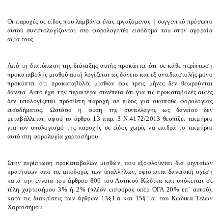
Οι παροχές σε είδος που λαμβάνει ένας εργαζόμενος ή συγγενικό πρόσωπο
αυτού συνυπολογίζονται στο φορολογητέο εισόδημά του στην αγοραία
αξία τους.
Από τη διατύπωση της διάταξης αυτής προκύπτει ότι σε κάθε περίπτωση
προκαταβολής μισθού αυτή λογίζεται ως δάνειο και εξ αντιδιαστολής μόνο
προκύπτει ότι προκαταβολές μισθών έως τρεις μήνες δεν θεωρούνται
δάνεια. Αυτό έχει την περαιτέρω συνέπεια ότι για τις προκαταβολές αυτές
δεν υπολογίζεται πρόσθετη παροχή σε είδος για σκοπούς φορολογίας
εισοδήματος. Ωστόσο η φύση της συναλλαγής ως δανείου δεν
μεταβάλλεται, αφού το άρθρο 13 παρ. 3 Ν.4172/2013 θεσπίζει τεκμήριο
για τον υπολογισμό της παροχής σε είδος χωρίς να επιδρά το τεκμήριο
αυτό στη φορολογία χαρτοσήμου.
Στην περίπτωση προκαταβολών μισθών, που εξοφλούνται δια μηνιαίων
κρατήσεων από τις αποδοχές των υπαλλήλων, υφίσταται δανειακή σχέση
κατά την έννοια του άρθρου 806 του Αστικού Κώδικα και υπόκειται σε
τέλη χαρτοσήμου 3% ή 2% (πλέον εισφοράς υπέρ ΟΓΑ 20% επ΄ αυτού),
κατά τις διακρίσεις των άρθρων 13§1.α και 15§1.α. του Κώδικα Τελών
Χαρτοσήμου.