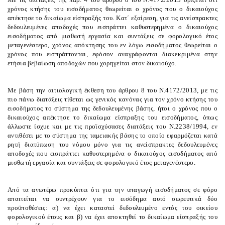
χρόνος κτήσης του εισοδήματος θεωρείται ο χρόνος που ο δικαιούχος
απέκτησε το δικαίωμα είσπραξής του. Κατ΄ εξαίρεση, για τις ανείσπρακτες
δεδουλευμένες αποδοχές που εισπράττει καθυστερημένα ο δικαιούχος
εισοδήματος από μισθωτή εργασία και συντάξεις σε φορολογικό έτος
μεταγενέστερο, χρόνος απόκτησης του εν λόγω εισοδήματος θεωρείται ο
χρόνος που εισπράττονται, εφόσον αναγράφονται διακεκριμένα στην
ετήσια βεβαίωση αποδοχών που χορηγείται στον δικαιούχο.
Με βάση την αιτιολογική έκθεση του άρθρου 8 του Ν.4172/2013, με τις
πιο πάνω διατάξεις τίθεται ως γενικός κανόνας για τον χρόνο κτήσης του
εισοδήματος το
σύστημα της δεδουλευμένης βάσης
, ήτοι ο χρόνος που ο
δικαιούχος απέκτησε το δικαίωμα είσπραξης του εισοδήματος, όπως
άλλωστε ίσχυε και με τις προϊσχύσασες διατάξεις του Ν.2238/1994, εν
αντιθέσει με το σύστημα της ταμειακής βάσης το οποίο εφαρμόζεται κατά
ρητή διατύπωση του νόμου μόνο για τις ανείσπρακτες δεδουλευμένες
αποδοχές που εισπράττει καθυστερημένα ο δικαιούχος εισοδήματος από
μισθωτή εργασία και συντάξεις σε φορολογικό έτος μεταγενέστερο.
Από τα ανωτέρω προκύπτει ότι για την υπαγωγή εισοδήματος σε φόρο
απαιτείται να συντρέχουν για το εισόδημα αυτό σωρευτικά δύο
προϋποθέσεις: α) να έχει καταστεί δεδουλευμένο εντός του οικείου
φορολογικού έτους και β) να έχει αποκτηθεί το δικαίωμα είσπραξής του