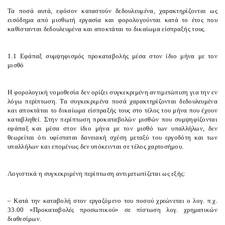
Τα ποσά αυτά, εφόσον καταστούν δεδουλευμένα, χαρακτηρίζονται ως
εισόδημα από μισθωτή εργασία και φορολογούνται κατά το έτος που
καθίστανται δεδουλευμένα και αποκτάται το δικαίωμα είσπραξής τους.
1.1 Εφάπαξ συμψηφισμός προκαταβολής μέσα στον ίδιο μήνα με τον
μισθό
Η φορολογική νομοθεσία δεν ορίζει συγκεκριμένη αντιμετώπιση για την εν
λόγω περίπτωση. Τα συγκεκριμένα ποσά χαρακτηρίζονται δεδουλευμένα
και αποκτάται το δικαίωμα είσπραξής τους στο τέλος του μήνα που έχουν
καταβληθεί. Στην περίπτωση προκαταβολών μισθών που συμψηφίζονται
εφάπαξ και μέσα στον ίδιο μήνα με τον μισθό των υπαλλήλων, δεν
θεωρείται ότι υφίσταται δανειακή σχέση μεταξύ του εργοδότη και των
υπαλλήλων και επομένως δεν υπόκεινται σε τέλος χαρτοσήμου.
Λογιστικά η συγκεκριμένη περίπτωση αντιμετωπίζεται ως εξής:
– Κατά την καταβολή στον εργαζόμενο του ποσού χρεώνεται ο λογ. π.χ.
33.00 «Προκαταβολές προσωπικού» σε πίστωση λογ. χρηματικών
διαθεσίμων.