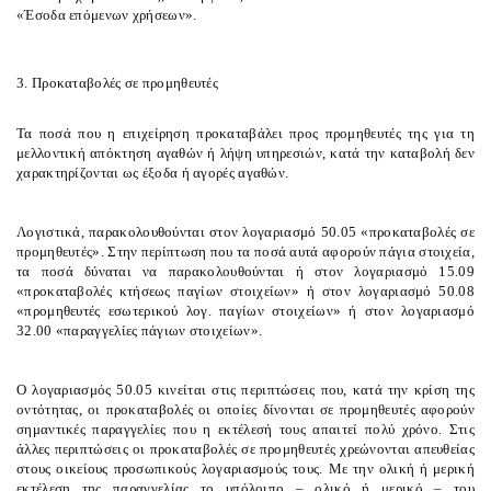
«
Έσοδα επόμενων χρήσεων
».
3. Προκαταβολές σε προμηθευτές
Τα ποσά που η επιχείρηση προκαταβάλει προς προμηθευτές της για τη
μελλοντική απόκτηση αγαθών ή λήψη υπηρεσιών, κατά την καταβολή δεν
χαρακτηρίζονται ως έξοδα ή αγορές αγαθών.
Λογιστικά, παρακολουθούνται στον λογαριασμό 50.05 «προκαταβολές σε
προμηθευτές». Στην περίπτωση που τα ποσά αυτά αφορούν πάγια στοιχεία,
τα ποσά δύναται να παρακολουθούνται ή στον λογαριασμό 15.09
«προκαταβολές κτήσεως παγίων στοιχείων» ή στον λογαριασμό 50.08
«προμηθευτές εσωτερικού λογ. παγίων στοιχείων» ή στον λογαριασμό
32.00 «παραγγελίες πάγιων στοιχείων».
Ο λογαριασμός 50.05 κινείται στις περιπτώσεις που, κατά την κρίση της
οντότητας, οι προκαταβολές οι οποίες δίνονται σε προμηθευτές αφορούν
σημαντικές παραγγελίες που η εκτέλεσή τους απαιτεί πολύ χρόνο. Στις
άλλες περιπτώσεις οι προκαταβολές σε προμηθευτές χρεώνονται απευθείας
στους οικείους προσωπικούς λογαριασμούς τους. Με την ολική ή μερική
εκτέλεση της παραγγελίας το υπόλοιπο – ολικό ή μερικό – του