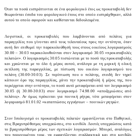
Όταν τα ποσά εισπράττονται σε ένα φορολογικό έτος ως προκαταβολή δεν
θεωρούνται έσοδα του φορολογικού έτους στο οποίο εισπράχθηκαν, αλλά
αυτού το οποίο αφορούν και καθίστανται δεδουλευμένα.
Λογιστικά, οι προκαταβολές που λαμβάνονται από πελάτες για
παραγγελίες που γίνονται από τους τελευταίους προς την οντότητα, όταν
αυτή δεν επιθυμεί την παρακολούθησή τους στους οικείους λογαριασμούς
30.00 – 30.03 παρακολουθούνται στον λογαριασμό 30.05 «προκαταβολές
πελατών». Ο λογαριασμός 30.05 πιστώνεται με το ποσό της προκαταβολής
και χρεώνεται με το όλο ή μέρος αυτού, ανάλογα με τη μερική ή ολική
εκτέλεση της παραγγελίας, με πίστωση του οικείου λογαριασμού του
πελάτη (30.00-30.03). Σε περίπτωση που ο πελάτης, επειδή δεν τηρεί
κάποιον όρο της παραγγελίας, χάνει την προκαταβολή ή μέρος της, που
περιέρχεται στην οντότητα, το ποσό αυτό μεταφέρεται από τον λογαριασμό
30.05 (ή 30.00-30.03) στον λογαριασμό 74.98.00 «αποζημιώσεις από
πελάτες». Αν όμως πρόκειται για ποινική ρήτρα, τότε μεταφέρεται στον
λογαριασμό 81.01.02 «καταπτώσεις εγγυήσεων – ποινικών ρητρών.
Στον Ισολογισμό οι προκαταβολές πελατών εμφανίζονται στο
Παθητικό
,
στις Βραχυπρόθεσμες υποχρεώσεις, στο κονδύλι
Λοιπές υποχρεώσεις
κατά
το βραχυπρόθεσμο μέρος των σχετικών λογαριασμών. Μπορεί, αναλόγως
του περιεχομένου τους, να εμφανίζονται εναλλακτικά και στο κονδύλι