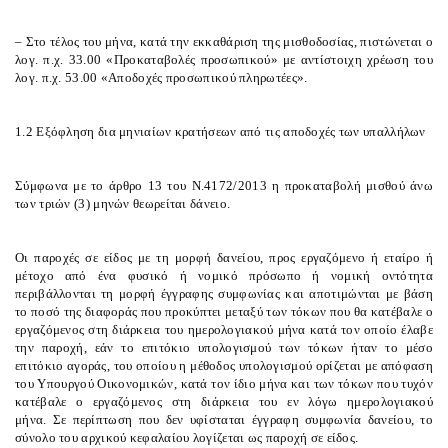
– Στο τέλος του μήνα, κατά την εκκαθάριση της μισθοδοσίας, πιστώνεται ο
λογ. π.χ. 33.00 «Προκαταβολές προσωπικού» με αντίστοιχη χρέωση του
λογ. π.χ. 53.00 «Αποδοχές προσωπικού πληρωτέες».
1.2 Εξόφληση δια μηνιαίων κρατήσεων από τις αποδοχές των υπαλλήλων
Σύμφωνα με το άρθρο 13 του Ν.4172/2013 η προκαταβολή μισθού άνω
των τριών (3) μηνών θεωρείται δάνειο.
Οι παροχές σε είδος με τη μορφή δανείου, προς εργαζόμενο ή εταίρο ή
μέτοχο από ένα φυσικό ή νομικό πρόσωπο ή νομική οντότητα
περιβάλλονται τη μορφή έγγραφης συμφωνίας και αποτιμώνται με βάση
το ποσό της διαφοράς που προκύπτει μεταξύ των τόκων που θα κατέβαλε ο
εργαζόμενος στη διάρκεια του ημερολογιακού μήνα κατά τον οποίο έλαβε
την παροχή, εάν το επιτόκιο υπολογισμού των τόκων ήταν το μέσο
επιτόκιο αγοράς, του οποίου η μέθοδος υπολογισμού ορίζεται με απόφαση
του Υπουργού Οικονομικών, κατά τον ίδιο μήνα και των τόκων που τυχόν
κατέβαλε ο εργαζόμενος στη διάρκεια του εν λόγω ημερολογιακού
μήνα.
Σε περίπτωση που δεν υφίσταται έγγραφη συμφωνία δανείου, το
σύνολο του αρχικού κεφαλαίου λογίζεται ως παροχή σε είδος.