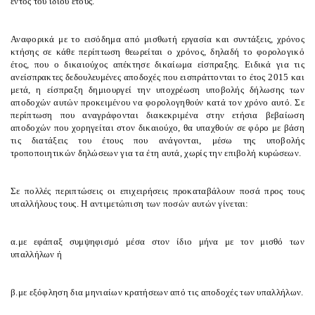
εντός του ίδιου έτους.
Αναφορικά με το εισόδημα από μισθωτή εργασία και συντάξεις, χρόνος
κτήσης σε κάθε περίπτωση θεωρείται ο χρόνος, δηλαδή το φορολογικό
έτος, που ο δικαιούχος απέκτησε δικαίωμα είσπραξης. Ειδικά για τις
ανείσπρακτες δεδουλευμένες αποδοχές που εισπράττονται το έτος 2015 και
μετά, η είσπραξη δημιουργεί την υποχρέωση υποβολής δήλωσης των
αποδοχών αυτών προκειμένου να φορολογηθούν κατά τον χρόνο αυτό. Σε
περίπτωση που αναγράφονται διακεκριμένα στην ετήσια βεβαίωση
αποδοχών που χορηγείται στον δικαιούχο, θα υπαχθούν σε φόρο με βάση
τις διατάξεις του έτους που ανάγονται, μέσω της υποβολής
τροποποιητικών δηλώσεων για τα έτη αυτά, χωρίς την επιβολή κυρώσεων.
Σε πολλές περιπτώσεις οι επιχειρήσεις προκαταβάλουν ποσά προς τους
υπαλλήλους τους. Η αντιμετώπιση των ποσών αυτών γίνεται:
α.
με εφάπαξ συμψηφισμό μέσα στον ίδιο μήνα με τον μισθό των
υπαλλήλων ή
β.
με εξόφληση δια μηνιαίων κρατήσεων από τις αποδοχές των υπαλλήλων.