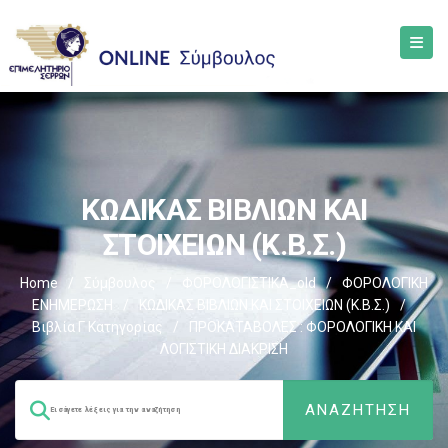
ΚΩΔΙΚΑΣ ΒΙΒΛΙΩΝ ΚΑΙ
ΣΤΟΙΧΕΙΩΝ (Κ.Β.Σ.)
Home
/
Σύμβουλος
/
ΦΟΡΟΛΟΓΙΣΤΙΚΑ_old
/
ΦΟΡΟΛΟΓΙΚΗ
ΕΝΗΜΕΡΩΣΗ
/
ΚΩΔΙΚΑΣ ΒΙΒΛΙΩΝ ΚΑΙ ΣΤΟΙΧΕΙΩΝ (Κ.Β.Σ.)
/
Βιβλία Γ Κατηγορίας
/
ΠΡΟΚΑΤΑΒΟΛΕΣ : ΦΟΡΟΛΟΓΙΚΗ ΚΑΙ
ΛΟΓΙΣΤΙΚΗ ΔΙΑΚΡΙΣΗ