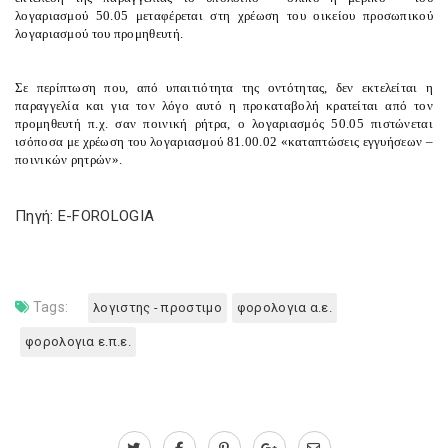
λογαριασμού 50.05 μεταφέρεται στη χρέωση του οικείου προσωπικού
λογαριασμού του προμηθευτή.
Σε περίπτωση που, από υπαιτιότητα της οντότητας, δεν εκτελείται η
παραγγελία και για τον λόγο αυτό η προκαταβολή κρατείται από τον
προμηθευτή π.χ. σαν ποινική ρήτρα, ο λογαριασμός 50.05 πιστώνεται
ισόποσα με χρέωση του λογαριασμού 81.00.02 «καταπτώσεις εγγυήσεων –
ποινικών ρητρών».
Πηγή: E-FOROLOGIA
Tags:
λογιστης - προστιμο
φορολογια α.ε.
φορολογια ε.π.ε.