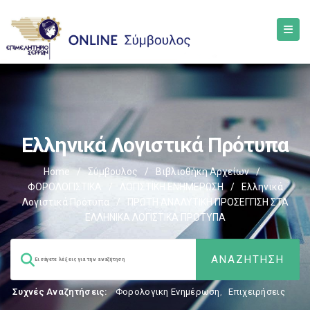
Ελληνικά Λογιστικά Πρότυπα
Home
/
Σύμβουλος
/
Βιβλιοθήκη Αρχείων
/
ΦΟΡΟΛΟΓΙΣΤΙΚΑ
/
ΛΟΓΙΣΤΙΚΗ ΕΝΗΜΕΡΩΣΗ
/
Ελληνικά
Λογιστικά Πρότυπα
/
ΠΡΩΤΗ ΑΝΑΛΥΤΙΚΗ ΠΡΟΣΕΓΓΙΣΗ ΣΤΑ
ΕΛΛΗΝΙΚΑ ΛΟΓΙΣΤΙΚΑ ΠΡΟΤΥΠΑ
Συχνές Αναζητήσεις:
Φορολογικη Ενημέρωση
,
Επιχειρήσεις