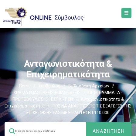
Ανταγωνιστικότητα &
Επιχειρηματικότητα
Home
/
Σύμβουλος
/
Βιβλιοθήκη Αρχείων
/
ΧΡΗΜΑΤΟΔΟΤΗΣΕΙΣ-ΕΠΙΔΟΤΗΣΕΙΣ
/
ΠΡΟΓΡΑΜΜΑΤΑ -
ΠΡΩΤΟΒΟΥΛΙΕΣ
/
ΕΣΠΑ - ΠΕΠ
/
Ανταγωνιστικότητα &
Επιχειρηματικότητα
/
ΠΩΣ ΝΑ ΑΝΑΠΤΥΞΕΤΕ ΤΙΣ ΕΞΑΓΩΓΕΣ ΤΗΣ
ΕΠΙΧΕΙΡΗΣΗΣ ΣΑΣ ΜΕ ΕΠΙΔΟΤΗΣΗ €110.000