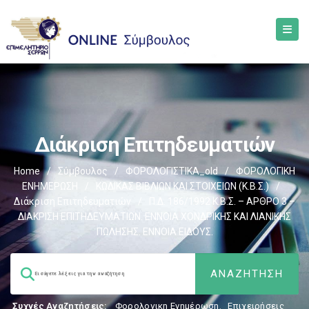
Διάκριση Επιτηδευματιών
Home
/
Σύμβουλος
/
ΦΟΡΟΛΟΓΙΣΤΙΚΑ_old
/
ΦΟΡΟΛΟΓΙΚΗ
ΕΝΗΜΕΡΩΣΗ
/
ΚΩΔΙΚΑΣ ΒΙΒΛΙΩΝ ΚΑΙ ΣΤΟΙΧΕΙΩΝ (Κ.Β.Σ.)
/
Διάκριση Επιτηδευματιών
/
Π.Δ. 186/1992 Κ.Β.Σ. – ΑΡΘΡΟ 3 –
ΔΙΑΚΡΙΣΗ ΕΠΙΤΗΔΕΥΜΑΤΙΩΝ. ΕΝΝΟΙΑ ΧΟΝΔΡΙΚΗΣ ΚΑΙ ΛΙΑΝΙΚΗΣ
ΠΩΛΗΣΗΣ. ΕΝΝΟΙΑ ΕΙΔΟΥΣ.
Συχνές Αναζητήσεις:
Φορολογικη Ενημέρωση
,
Επιχειρήσεις