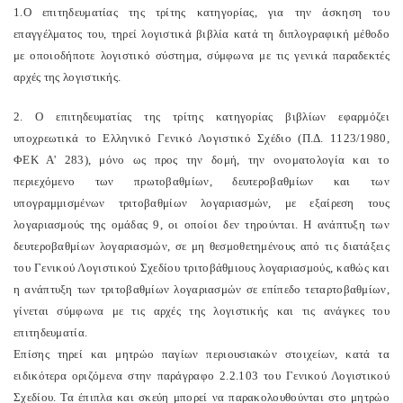
1.Ο επιτηδευματίας της τρίτης κατηγορίας, για την άσκηση του
επαγγέλματος του, τηρεί λογιστικά βιβλία κατά τη διπλογραφική μέθοδο
με οποιοδήποτε λογιστικό σύστημα, σύμφωνα με τις γενικά παραδεκτές
αρχές της λογιστικής.
2. Ο επιτηδευματίας της τρίτης κατηγορίας βιβλίων εφαρμόζει
υποχρεωτικά το Ελληνικό Γενικό Λογιστικό Σχέδιο (Π.Δ. 1123/1980,
ΦΕΚ Α' 283), μόνο ως προς την δομή, την ονοματολογία και το
περιεχόμενο των πρωτοβαθμίων, δευτεροβαθμίων και των
υπογραμμισμένων τριτοβαθμίων λογαριασμών, με εξαίρεση τους
λογαριασμούς της ομάδας 9, οι οποίοι δεν τηρούνται. Η ανάπτυξη των
δευτεροβαθμίων λογαριασμών, σε μη θεσμοθετημένους από τις διατάξεις
του Γενικού Λογιστικού Σχεδίου τριτοβάθμιους λογαριασμούς, καθώς και
η ανάπτυξη των τριτοβαθμίων λογαριασμών σε επίπεδο τεταρτοβαθμίων,
γίνεται σύμφωνα με τις αρχές της λογιστικής και τις ανάγκες του
επιτηδευματία.
Επίσης τηρεί και μητρώο παγίων περιουσιακών στοιχείων, κατά τα
ειδικότερα οριζόμενα στην παράγραφο 2.2.103 του Γενικού Λογιστικού
Σχεδίου. Τα έπιπλα και σκεύη μπορεί να παρακολουθούνται στο μητρώο