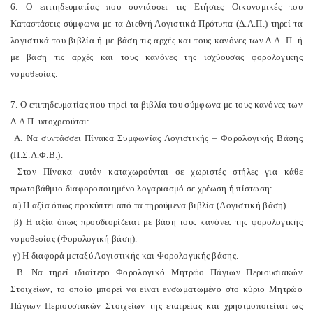
6. Ο επιτηδευματίας που συντάσσει τις Ετήσιες Οικονομικές του
Καταστάσεις σύμφωνα με τα Διεθνή Λογιστικά Πρότυπα (Δ.Λ.Π.) τηρεί τα
λογιστικά του βιβλία ή με βάση τις αρχές και τους κανόνες των Δ.Λ. Π. ή
με βάση τις αρχές και τους κανόνες της ισχύουσας φορολογικής
νομοθεσίας.
7. Ο επιτηδευματίας που τηρεί τα βιβλία του σύμφωνα με τους κανόνες των
Δ.Λ.Π. υποχρεούται:
Α. Να συντάσσει Πίνακα Συμφωνίας Λογιστικής – Φορολογικής Βάσης
(Π.Σ.Λ.Φ.Β.).
Στον Πίνακα αυτόν καταχωρούνται σε χωριστές στήλες για κάθε
πρωτοβάθμιο διαφοροποιημένο λογαριασμό σε χρέωση ή πίστωση:
α) Η αξία όπως προκύπτει από τα τηρούμενα βιβλία (Λογιστική βάση).
β) Η αξία όπως προσδιορίζεται με βάση τους κανόνες της φορολογικής
νομοθεσίας (Φορολογική βάση).
γ) Η διαφορά μεταξύ Λογιστικής και Φορολογικής βάσης.
Β. Να τηρεί ιδιαίτερο Φορολογικό Μητρώο Πάγιων Περιουσιακών
Στοιχείων, το οποίο μπορεί να είναι ενσωματωμένο στο κύριο Μητρώο
Πάγιων Περιουσιακών Στοιχείων της εταιρείας και χρησιμοποιείται ως