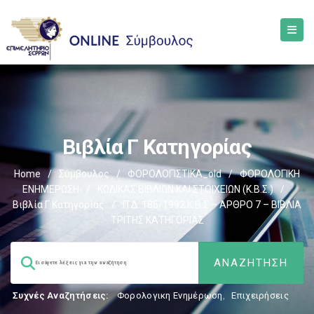
Βιβλία Γ Κατηγορίας
Home
/
Σύμβουλος
/
ΦΟΡΟΛΟΓΙΣΤΙΚΑ_old
/
ΦΟΡΟΛΟΓΙΚΗ
ΕΝΗΜΕΡΩΣΗ
/
ΚΩΔΙΚΑΣ ΒΙΒΛΙΩΝ ΚΑΙ ΣΤΟΙΧΕΙΩΝ (Κ.Β.Σ.)
/
Βιβλία Γ Κατηγορίας
/
Π.Δ. 186/1992 Κ.Β.Σ – ΑΡΘΡΟ 7 – ΒΙΒΛΙΑ
ΤΡΙΤΗΣ ΚΑΤΗΓΟΡΙΑΣ
Συχνές Αναζητήσεις:
Φορολογικη Ενημέρωση
,
Επιχειρήσεις