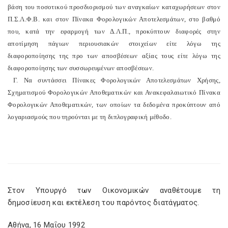
βάση του ποσοτικού προσδιορισμού των αναγκαίων καταχωρήσεων στον
Π.Σ.Λ.Φ.Β. και στον Πίνακα Φορολογικών Αποτελεσμάτων, στο βαθμό
που, κατά την εφαρμογή των Δ.Λ.Π., προκύπτουν διαφορές στην
αποτίμηση πάγιων περιουσιακών στοιχείων είτε λόγω της
διαφοροποίησης της προ των αποσβέσεων αξίας τους είτε λόγω της
διαφοροποίησης των συσσωρευμένων αποσβέσεων.
Γ. Να συντάσσει Πίνακες Φορολογικών Αποτελεσμάτων Χρήσης,
Σχηματισμού Φορολογικών Αποθεματικών και Ανακεφαλαιωτικό Πίνακα
Φορολογικών Αποθεματικών, των οποίων τα δεδομένα προκύπτουν από
λογαριασμούς που τηρούνται με τη διπλογραφική μέθοδο.
Στον Υπουργό των Οικονομικών αναθέτουμε τη
δημοσίευση και εκτέλεση του παρόντος διατάγματος.
Αθήνα, 16 Μαΐου 1992