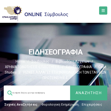
ΕΙΔΗΣΕΟΓΡΑΦΙΑ
Home
/
Σύμβουλος
/
Βιβλιοθήκη Αρχείων
/
ΧΡΗΜΑΤΟΔΟΤΗΣΕΙΣ-ΕΠΙΔΟΤΗΣΕΙΣ
/
ΕΙΔΗΣΕΟΓΡΑΦΙΑ
/
Case
Studies
/
ΡΙΖΙΚΕΣ ΑΛΛΑΓΕΣ ΣΤΗ ΦΟΡΟΛΟΓΗΣΗ ΤΩΝ ΕΤΑΙΡΕΙΩΝ
ΠΡΟΤΕΙΝΕΙ Η Ε.Ε.
Συχνές Αναζητήσεις:
Φορολογικη Ενημέρωση
,
Επιχειρήσεις