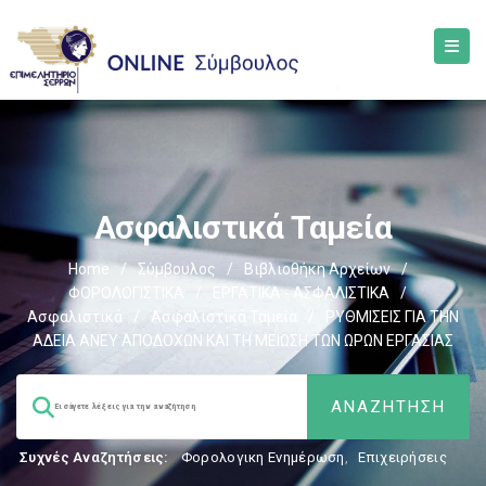
Ασφαλιστικά Ταμεία
Home
/
Σύμβουλος
/
Βιβλιοθήκη Αρχείων
/
ΦΟΡΟΛΟΓΙΣΤΙΚΑ
/
ΕΡΓΑΤΙΚΑ - ΑΣΦΑΛΙΣΤΙΚΑ
/
Ασφαλιστικά
/
Ασφαλιστικά Ταμεία
/
ΡΥΘΜΙΣΕΙΣ ΓΙΑ ΤΗΝ
ΑΔΕΙΑ ΑΝΕΥ ΑΠΟΔΟΧΩΝ ΚΑΙ ΤΗ ΜΕΙΩΣΗ ΤΩΝ ΩΡΩΝ ΕΡΓΑΣΙΑΣ
Συχνές Αναζητήσεις:
Φορολογικη Ενημέρωση
,
Επιχειρήσεις