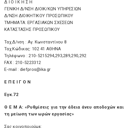
Δ Ι Ο Ι Κ Η Σ Η
ΓΕΝΙΚΗ Δ/ΝΣΗ ΔΙΟΙΚ/ΚΩΝ ΥΠΗΡΕΣΙΩΝ
Δ/ΝΣΗ ΔΙΟΙΚΗΤΙΚΟΥ ΠΡΟΣΩΠΙΚΟΥ
ΤΜΗΜΑΤΑ: ΕΡΓΑΣΙΑΚΩΝ ΣΧΕΣΕΩΝ
ΚΑΤΑΣΤΑΣΗΣ ΠΡΟΣΩΠΙΚΟΥ
Ταχ.Δ/νση : Αγ. Κωνσταντίνου 8
Ταχ.Κώδικας: 102 41 ΑΘΗΝΑ
Τηλέφωνο : 210-5215294,293,289,290,292
FAX : 210-5223312
Ε-mail : diefpros@ika.gr
Ε Π Ε Ι Γ Ο Ν
Εγκ.72
Θ Ε Μ Α: «Ρυθμίσεις για την άδεια άνευ αποδοχών και
τη μείωση των ωρών εργασίας»
Σας κοινοποιούμε: