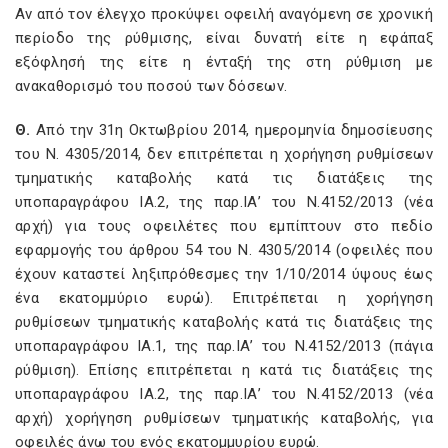
Αν από τον έλεγχο προκύψει οφειλή αναγόμενη σε χρονική
περίοδο της ρύθμισης, είναι δυνατή είτε η εφάπαξ
εξόφλησή της είτε η ένταξή της στη ρύθμιση με
ανακαθορισμό του ποσού των δόσεων.
Θ.
Από την 31η Οκτωβρίου 2014, ημερομηνία δημοσίευσης
του Ν. 4305/2014, δεν επιτρέπεται η χορήγηση ρυθμίσεων
τμηματικής καταβολής κατά τις διατάξεις της
υποπαραγράφου ΙΑ.2, της παρ.ΙΑ’ του Ν.4152/2013 (νέα
αρχή) για τους οφειλέτες που εμπίπτουν στο πεδίο
εφαρμογής του άρθρου 54 του Ν. 4305/2014 (οφειλές που
έχουν καταστεί ληξιπρόθεσμες την 1/10/2014 ύψους έως
ένα εκατομμύριο ευρώ). Επιτρέπεται η χορήγηση
ρυθμίσεων τμηματικής καταβολής κατά τις διατάξεις της
υποπαραγράφου ΙΑ.1, της παρ.ΙΑ’ του Ν.4152/2013 (πάγια
ρύθμιση). Επίσης επιτρέπεται η κατά τις διατάξεις της
υποπαραγράφου ΙΑ.2, της παρ.ΙΑ’ του Ν.4152/2013 (νέα
αρχή) χορήγηση ρυθμίσεων τμηματικής καταβολής, για
οφειλές άνω του ενός εκατομμυρίου ευρώ.