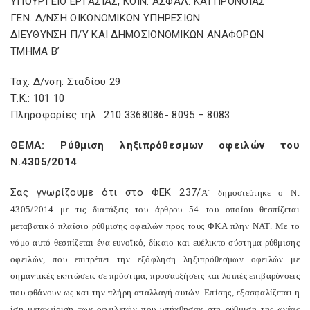
ΥΠΟΥΡΓΕΙΟ ΕΡΓΑΣΙΑΣ, ΚΟΙΝ. ΑΣΦΑΛ. ΚΑΙ ΠΡΟΝΟΙΑΣ
ΓΕΝ. Δ/ΝΣΗ ΟΙΚΟΝΟΜΙΚΩΝ ΥΠΗΡΕΣΙΩΝ
ΔΙΕΥΘΥΝΣΗ Π/Υ ΚΑΙ ΔΗΜΟΣΙΟΝΟΜΙΚΩΝ ΑΝΑΦΟΡΩΝ
ΤΜΗΜΑ Β’
Ταχ. Δ/νση: Σταδίου 29
Τ.Κ.: 101 10
Πληροφορίες τηλ.: 210 3368086- 8095 – 8083
ΘΕΜΑ: Ρύθμιση ληξιπρόθεσμων οφειλών του
Ν.4305/2014
Σας γνωρίζουμε ότι στο ΦΕΚ 237/
A
΄ δημοσιεύτηκε ο Ν.
4305/2014 με τις διατάξεις του άρθρου 54 του οποίου θεσπίζεται
μεταβατικό πλαίσιο ρύθμισης οφειλών προς τους ΦΚΑ πλην ΝΑΤ. Με το
νόμο αυτό θεσπίζεται ένα ευνοϊκό, δίκαιο και ευέλικτο σύστημα ρύθμισης
οφειλών, που επιτρέπει την εξόφληση ληξιπρόθεσμων οφειλών με
σημαντικές εκπτώσεις σε πρόστιμα, προσαυξήσεις και λοιπές επιβαρύνσεις
που φθάνουν ως και την πλήρη απαλλαγή αυτών. Επίσης, εξασφαλίζεται η
ίση μεταχείριση των οφειλετών που υπήχθησαν στη ρύθμιση της «νέας