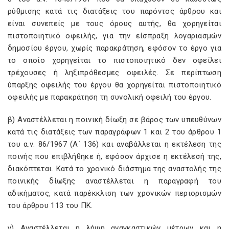
ρύθμισης κατά τις διατάξεις του παρόντος άρθρου και
είναι συνεπείς με τους όρους αυτής, θα χορηγείται
πιστοποιητικό οφειλής, για την είσπραξη λογαριασμών
δημοσίου έργου, χωρίς παρακράτηση, εφόσον το έργο για
το οποίο χορηγείται το πιστοποιητικό δεν οφείλει
τρέχουσες ή ληξιπρόθεσμες οφειλές. Σε περίπτωση
ύπαρξης οφειλής του έργου θα χορηγείται πιστοποιητικό
οφειλής με παρακράτηση τη συνολική οφειλή του έργου.
β) Αναστέλλεται η ποινική δίωξη σε βάρος των υπευθύνων
κατά τις διατάξεις των παραγράφων 1 και 2 του άρθρου 1
του α.ν. 86/1967 (Α΄ 136) και αναβάλλεται η εκτέλεση της
ποινής που επιβλήθηκε ή, εφόσον άρχισε η εκτέλεσή της,
διακόπτεται. Κατά το χρονικό διάστημα της αναστολής της
ποινικής δίωξης αναστέλλεται η παραγραφή του
αδικήματος, κατά παρέκκλιση των χρονικών περιορισμών
του άρθρου 113 του ΠΚ.
γ) Αναστέλλεται η λήψη αναγκαστικών μέτρων και η