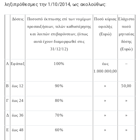
ληξιπρόθεσμες την 1/10/2014, ως ακολούθως:
Δόσεις
Ποσοστό έκπτωσης επί των νομίμων
Ποσό κύριας
Ελάχιστο
προσαυξήσεων, τελών καθυστέρησης
οφειλής
ποσό
και λοιπών επιβαρύνσεων, (όπως
(Ευρώ)
μηνιαίας
αυτά έχουν διαμορφωθεί στις
δόσης
31/12/12)
(Ευρώ)
Α
Εφάπαξ
100%
έως
–
1.000.000,00
Β
έως 12
90
%
»
50,00
Γ
έως
24
80
%
»
»
Δ
έως
36
70
%
»
»
Ε
έως
48
60
%
»
»