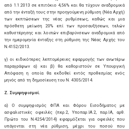
από 1.1.2013 σε επιτόκιο 4,56% και θα τύχουν αναδρομικά
από την ένταξή τους στην προηγούμενη ρύθμιση (Νέα Αρχή)
των εκπτώσεων της νέας ρυθμίσεως, καθώς και μια
πρόσθετη μείωση 20% επί των προσαυξήσεων, τελών
καθυστέρησης και λοιπών επιβαρύνσεων αναδρομικά από
την ημερομηνία ένταξης στη ρύθμιση της Νέας Αρχής του
Ν.4152/2013.
γ) οι ειδικότερες λεπτομέρειες εφαρμογής των ανωτέρω
παραγράφων α) και β) θα καθοριστούν σε Υπουργική
Απόφαση η οποία θα εκδοθεί εντός προθεσμίας ενός
μηνός από τη δημοσίευση του Ν. 4305/2014.
Ζ. Συμψηφισμοί.
α) Ο συμψηφισμός ΦΠΑ και Φόρου Εισοδήματος με
ασφαλιστικές οφειλές (περ.2, Υποπαρ.ΙΑ.2, παρ.ΙΑ, αρθ.
Πρώτο του Ν.4254/2014) εφαρμόζεται για οφειλές που
υπάγονται στη νέα ρύθμιση, μέχρι του ποσού που