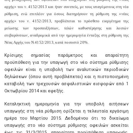
αρχής» του ν. 4152/2013 και ήταν συνεπείς, με τους υπαγόμενους στη νέα
ρύθμιση, ενώ επιπλέον για όσους διατηρήσουν τη ρύθμιση της «νέας
αρχής» του ν. 4152/2013, προβλέπεται το πρόσθετο ευεργέτημα της
μείωσης των προσαυξήσεων, τελών καθυστέρησης και λοιπών
επιβαρύνσεων, αναδρομικά από την ημερομηνία ένταξης στη ρύθμιση της
Νέας Αρχής του Ν.4152/2013, κατά ποσοστό 20%.
Κρίσιμης σημασίας παράμετρος και απαραίτητη
προϋπόθεση για την υπαγωγή στο νέο σύστημα ρύθμισης
οφειλών είναι η υποβολή των αναλυτικών περιοδικών
δηλώσεων (όπου αυτή προβλέπεται) και η πιστοποιημένη
καταβολή των τρεχουσών ασφαλιστικών εισφορών από 1
Οκτωβρίου 2014 και εφεξής.
Καταληκτική ημερομηνία για την υποβολή αιτήσεων
υπαγωγής στη νέα ρύθμιση ορίζεται η τελευταία εργάσιμη
ημέρα του Μαρτίου 2015. Δεδομένου ότι το δικαίωμα
υπαγωγής στο νέο σύστημα ρύθμισης οφειλών ασκείται
έως τις 31/3/2015, απαραίτητη προϋπόθεση υπαγωγής,