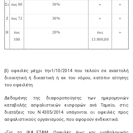
Στ
έως
60
50
%
»
»
Ζ
έως
72
30
%
»
»
Η
έως
2
0%
έως
»
100
15.000,00
β) οφειλές μέχρι την1/10/2014 που τελούν σε αναστολή
διοικητική ή δικαστική ή εκ του νόμου, κατόπιν αίτησης
του οφειλέτη.
Δεδομένης της διαφοροποίησης των ημερομηνιών
καταβολής ασφαλιστικών εισφορών ανά Ταμείο, στις
διατάξεις του Ν.4305/2014 υπάγονται οι οφειλές προς
ασφαλιστικούς οργανισμούς, που αφορούν ενδεικτικά:
-Για το ΙΚΑ_ΕΤΑΜ: Οφειλές έως και μισθολογικής