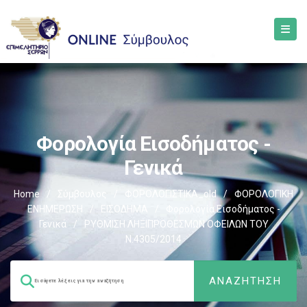
Φορολογία Εισοδήματος -
Γενικά
Home
/
Σύμβουλος
/
ΦΟΡΟΛΟΓΙΣΤΙΚΑ_old
/
ΦΟΡΟΛΟΓΙΚΗ
ΕΝΗΜΕΡΩΣΗ
/
ΕΙΣΟΔΗΜΑ
/
Φορολογία Εισοδήματος -
Γενικά
/
ΡΥΘΜΙΣΗ ΛΗΞΙΠΡΟΘΕΣΜΩΝ ΟΦΕΙΛΩΝ ΤΟΥ
Ν.4305/2014