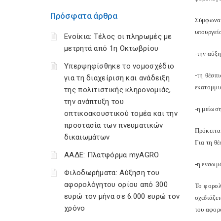
Πρόσφατα άρθρα
Σύμφωνα 
υπουργείο
Ενοίκια: Τέλος οι πληρωμές με
μετρητά από 1η Οκτωβρίου
-την αύξ
Υπερψηφίσθηκε το νομοσχέδιο
-τη θέσπ
για τη διαχείριση και ανάδειξη
εκατομμυ
της πολιτιστικής κληρονομιάς,
την ανάπτυξη του
-η μείωσ
οπτικοακουστικού τομέα και την
προστασία των πνευματικών
Πρόκειτα
δικαιωμάτων
Για τη θ
ΑΑΔΕ: Πλατφόρμα myAGRO
-η ενσωμ
Φιλοδωρήματα: Αύξηση του
αφορολόγητου ορίου από 300
Το φορολ
ευρώ τον μήνα σε 6.000 ευρώ τον
σχεδιάζε
χρόνο
του αφορ