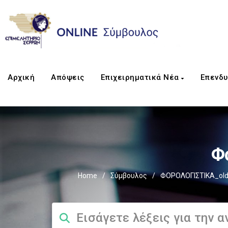
Αρχική
Απόψεις
Επιχειρηματικά Νέα
Επενδυ
Φ
Home
/
Σύμβουλος
/
ΦΟΡΟΛΟΓΙΣΤΙΚΑ_ol