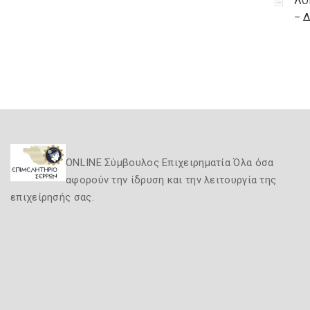
ΛΟ
– 
ONLINE Σύμβουλος Επιχειρηματία Όλα όσα
αφορούν την ίδρυση και την λειτουργία της
επιχείρησής σας.