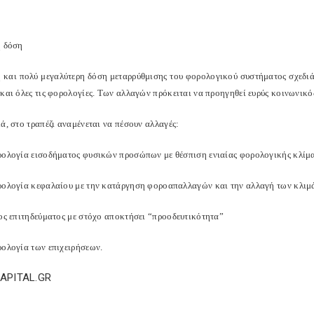
η δόση
η και πολύ μεγαλύτερη δόση μεταρρύθμισης του φορολογικού συστήματος σχεδιάζε
και όλες τις φορολογίες. Των αλλαγών πρόκειται να προηγηθεί ευρύς κοινωνικό
ά, στο τραπέζι αναμένεται να πέσουν αλλαγές:
ρολογία εισοδήματος φυσικών προσώπων με θέσπιση ενιαίας φορολογικής κλίμα
ρολογία κεφαλαίου με την κατάργηση φοροαπαλλαγών και την αλλαγή των κλι
λος επιτηδεύματος με στόχο αποκτήσει “προοδευτικότητα”
ρολογία των επιχειρήσεων.
CAPITAL.GR