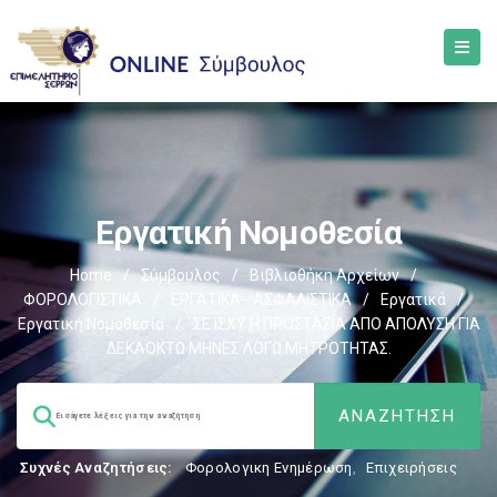
Εργατική Νομοθεσία
Home
/
Σύμβουλος
/
Βιβλιοθήκη Αρχείων
/
ΦΟΡΟΛΟΓΙΣΤΙΚΑ
/
ΕΡΓΑΤΙΚΑ - ΑΣΦΑΛΙΣΤΙΚΑ
/
Εργατικά
/
Εργατική Νομοθεσία
/
ΣΕ ΙΣΧΥ Η ΠΡΟΣΤΑΣΙΑ ΑΠΟ ΑΠΟΛΥΣΗ ΓΙΑ
ΔΕΚΑΟΚΤΩ ΜΗΝΕΣ ΛΟΓΩ ΜΗΤΡΟΤΗΤΑΣ.
Συχνές Αναζητήσεις:
Φορολογικη Ενημέρωση
,
Επιχειρήσεις