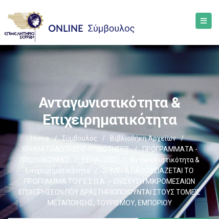
Ανταγωνιστικότητα &
Επιχειρηματικότητα
Home
/
Σύμβουλος
/
Βιβλιοθήκη Αρχείων
/
ΧΡΗΜΑΤΟΔΟΤΗΣΕΙΣ-ΕΠΙΔΟΤΗΣΕΙΣ
/
ΠΡΟΓΡΑΜΜΑΤΑ -
ΠΡΩΤΟΒΟΥΛΙΕΣ
/
ΕΣΠΑ - ΠΕΠ
/
Ανταγωνιστικότητα &
Επιχειρηματικότητα
/
ΣΗΜΕΡΑ ΠΑΡΟΥΣΙΑΖΕΤΑΙ ΤΟ
ΠΡΟΓΡΑΜΜΑ ΤΟΥ Ε.Σ.Π.Α. – ΕΝΙΣΧΥΣΗ ΜΙΚΡΟΜΕΣΑΙΩΝ
ΕΠΙΧΕΙΡΗΣΕΩΝ ΠΟΥ ΔΡΑΣΤΗΡΙΟΠΟΙΟΥΝΤΑΙ ΣΤΟΥΣ ΤΟΜΕΙΣ
ΜΕΤΑΠΟΙΗΣΗΣ, ΤΟΥΡΙΣΜΟΥ, ΕΜΠΟΡΙΟΥ