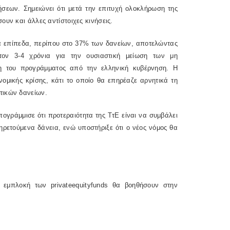
ήσεων. Σημειώνει ότι μετά την επιτυχή ολοκλήρωση της
υν και άλλες αντίστοιχες κινήσεις.
επίπεδα, περίπου στο 37% των δανείων, αποτελώντας
τον 3-4 χρόνια για την ουσιαστική μείωση των μη
η του προγράμματος από την ελληνική κυβέρνηση. Η
ομικής κρίσης, κάτι το οποίο θα επηρέαζε αρνητικά τη
τικών δανείων.
πογράμμισε ότι προτεραιότητα της ΤτΕ είναι να συμβάλει
ηρετούμενα δάνεια, ενώ υποστήριξε ότι ο νέος νόμος θα
ση εμπλοκή των
private
equity
funds
θα βοηθήσουν στην