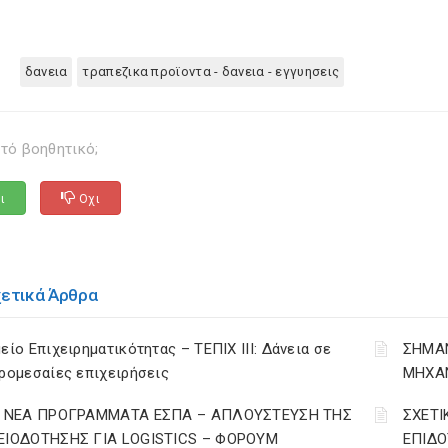
δανεια
τραπεζικα προϊοντα - δανεια - εγγυησεις
τό βοηθητικό;
ι
Οχι
χετικά Άρθρα
είο Επιχειρηματικότητας – ΤΕΠΙΧ ΙΙΙ: Δάνεια σε
ΣΗΜΑΝ
ρομεσαίες επιχειρήσεις
ΜΗΧΑ
Ι ΝΕΑ ΠΡΟΓΡΑΜΜΑΤΑ ΕΣΠΑ – AΠΛΟΥΣΤΕΥΣΗ ΤΗΣ
ΣΧΕΤΙ
ΕΙΟΔΟΤΗΣΗΣ ΓΙΑ LOGISTICS – ΦΟΡΟΥΜ
ΕΠΙΔ