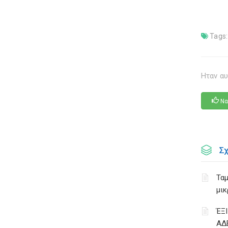
Tags:
Ηταν αυ
Να
Σ
Ταμ
μικ
ΈΞ
ΑΔ