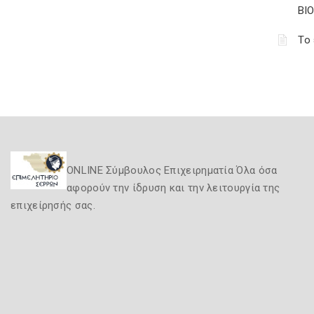
ΒΙ
Tο 
ONLINE Σύμβουλος Επιχειρηματία Όλα όσα
αφορούν την ίδρυση και την λειτουργία της
επιχείρησής σας.