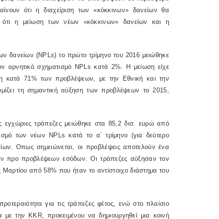
αίνουν ότι η διαχείριση των «κόκκινων» δανείων θα
ν ότι η μείωση των νέων «κόκκινων» δανείων και η
ων δανείων (
NPLs
) το πρώτο τρίμηνο του 2016 μειώθηκε
υν αρνητικό σχηματισμό
NPLs
κατά 2%. Η μείωση είχε
ση κατά 71% των προβλέψεων, με την Εθνική και την
μίζει τη σημαντική αύξηση των προβλέψεων το 2015,
ς εγχώριες τράπεζες μειώθηκε στα 85,2 δισ. ευρώ από
ρισμό των νέων
NPLs
κατά το α΄ τρίμηνο (για δεύτερο
είων. Οπως σημειώνεται, οι προβλέψεις αποτελούν ένα
ων προ προβλέψεων εσόδων. Οι τράπεζες αύξησαν τον
 Μαρτίου από 58% που ήταν το αντίστοιχο διάστημα του
ροτεραιότητα για τις τράπεζες φέτος, ενώ στο πλαίσιο
α με την
KKR
, προκειμένου να δημιουργηθεί μια κοινή