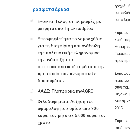
τροχιά 
Πρόσφατα άρθρα
αποτελέ
αποκλιμ
Ενοίκια: Τέλος οι πληρωμές με
μετρητά από 1η Οκτωβρίου
Σύμφωνα
Υπερψηφίσθηκε το νομοσχέδιο
κατά πε
για τη διαχείριση και ανάδειξη
θετική 
της πολιτιστικής κληρονομιάς,
Πειραιώ
την ανάπτυξη του
προκειμέ
οπτικοακουστικού τομέα και την
προστασία των πνευματικών
Σύμφωνα
δικαιωμάτων
περίπου
συνεχόμ
ΑΑΔΕ: Πλατφόρμα myAGRO
μεγάλο 
Φιλοδωρήματα: Αύξηση του
δείκτη 
αφορολόγητου ορίου από 300
2015.
ευρώ τον μήνα σε 6.000 ευρώ τον
Σύμφων
χρόνο
αυτό το