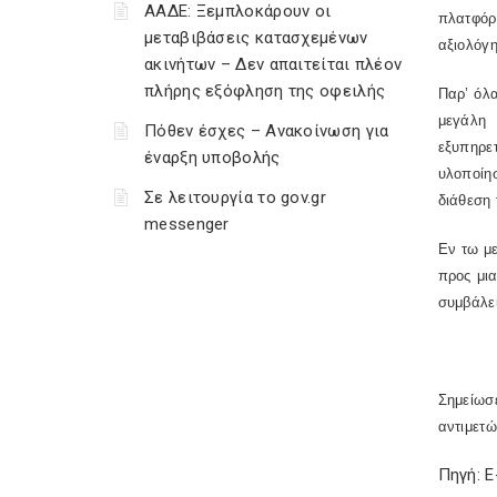
ΑΑΔΕ: Ξεμπλοκάρουν οι
πλατφόρ
μεταβιβάσεις κατασχεμένων
αξιολόγη
ακινήτων – Δεν απαιτείται πλέον
πλήρης εξόφληση της οφειλής
Παρ’ όλ
μεγάλη 
Πόθεν έσχες – Ανακοίνωση για
εξυπηρε
έναρξη υποβολής
υλοποίησ
Σε λειτουργία το gov.gr
διάθεση
messenger
Εν τω με
προς μια
συμβάλει
Σημείωσ
αντιμετ
Πηγή: 