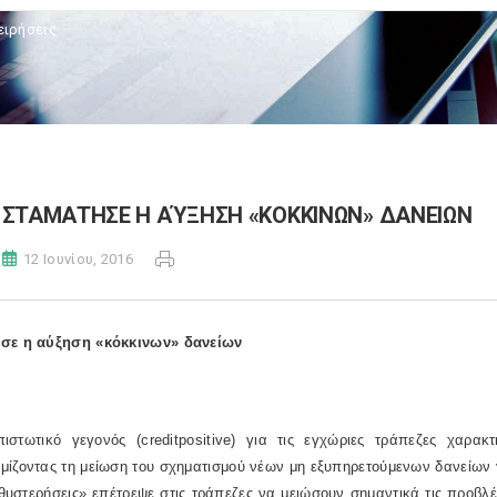
ειρήσεις
ΣΤΑΜΑΤΗΣΕ Η ΑΎΞΗΣΗ «ΚΟΚΚΙΝΩΝ» ΔΑΝΕΙΩΝ
12 Ιουνίου, 2016
σε η αύξηση «κόκκινων» δανείων
πιστωτικό γεγονός (
credit
positive
) για τις εγχώριες τράπεζες χαρακ
ίζοντας τη μείωση του σχηματισμού νέων μη εξυπηρετούμενων δανείων γ
θυστερήσεις» επέτρεψε στις τράπεζες να μειώσουν σημαντικά τις προβλ