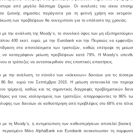
ύστερα από μεγάλο διάστημα ζημιών. Οι αναλυτές του οίκου επισημ
σει ζωτικής σημασίας παράγοντα για τη φετινή χρήση και εκτιμού
άκωση των προβλέψεων θα συνεχιστούν για το υπόλοιπο της χρονιάς.
 με την ανάλυση της
Moody
’
s
, το συνολικό ύψος των μη εξυπηρετούμεν
ρίπου 400 εκατ. ευρώ, με την
Eurobank
και την Πειραιώς να εμφανίζο
επίδραση στα αποτελέσματα των τραπεζών, καθώς επέτρεψε τη μείω
ς να καταγράφουν μείωση προβλέψεων κατά 79%. Η
Moody
’
s
υπενθυ
νου οι τράπεζες να ανταποκριθούν στις εποπτικές απαιτήσεις.
 με την ανάλυση, το σύνολο των «κόκκινων» δανείων για τις τέσσερι
 86 δισ. ευρώ τον Σεπτέμβριο 2015. Η μείωση αντανακλά τον περιο
ενο τρίμηνο), καθώς και τις σημαντικές διαγραφές προβληματικών δαν
βάρος για τους ισολογισμούς των τραπεζών, απορροφώντας το 86% τ
κάλυψης των δανείων σε καθυστέρηση από προβλέψεις στο 68% στο τέλος
α με τη
Moody
’
s
, η αντιμετώπιση των καθυστερήσεων αποτελεί βασική π
ν περασμένο Μάιο
Alpha
Bank
και
Eurobank
ανακοίνωσαν τη συμφωνί