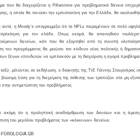
μα που θα διαχειρίζεται η
Pillarstone
για προβληματικά δάνεια επιχειρ
σης, η οποία θα τονώσει την εμπιστοσύνη για την Ελλάδα, θα ακολουθήσο
α αυτά, η
Moody
’
s
υπογραμμίζει ότι τα
NPLs
παραμένουν σε πολύ υψηλά 
πρόκληση για τον κλάδο. Οπως εκτιμά, θα απαιτηθούν τουλάχισ
τούμενων δανείων, κάτι που θα εξαρτηθεί από τη συνεπή υλοποίησ
η του προγράμματος θα μειώσει τον κίνδυνο νέας πολιτικής ή δημοσιον
 των ξένων επενδυτών να εμπλακούν με τη διαχείριση η αγορά προβλημα
ταξύ, μιλώντας σε εκδήλωση, ο διοικητής της ΤτΕ Γιάννης Στουρνάρας υ
 βιώσιμη λύση για τη διαχείριση της έκθεσης των τραπεζών στα μη εξυπ
 στην αντιμετώπιση του προβλήματος.
ε ακόμη ότι η προληπτική αναδιάρθρωση των δανείων και η άμε
ώπιση του μεγάλου προβλήματος των «κόκκινων» δανείων.
E-FOROLOGIA.GR