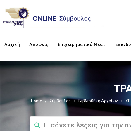
Αρχική
Απόψεις
Επιχειρηματικά Νέα
Επενδυ
ΤΡΑ
Home
/
Σύμβουλος
/
Βιβλιοθήκη Αρχείων
/
ΧΡ