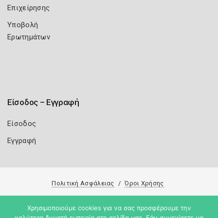
Επιχείρησης
Υποβολή
Ερωτημάτων
Είσοδος – Εγγραφή
Είσοδος
Εγγραφή
Πολιτική Ασφάλειας
Όροι Χρήσης
Copyright 2026
Knowledge A.E.
Χρησιμοποιούμε cookies για να σας προσφέρουμε την
καλύτερη δυνατή εμπειρία στη σελίδα μας. Εάν συνεχίσετε να