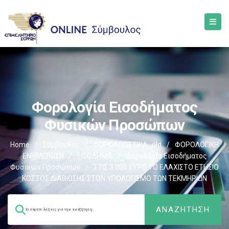
Φορολογία Εισοδήματος
Φυσικών Προσώπων
Home
/
Σύμβουλος
/
ΦΟΡΟΛΟΓΙΣΤΙΚΑ_old
/
ΦΟΡΟΛΟΓΙΚΗ
ΕΝΗΜΕΡΩΣΗ
/
ΕΙΣΟΔΗΜΑ
/
Φορολογία Εισοδήματος
Φυσικών Προσώπων
/
ΣΤΙΣ 3.000 ΕΥΡΩ ΤΟ ΕΛΑΧΙΣΤΟ ΕΤΗΣΙΟ
ΚΟΣΤΟΣ ΔΙΑΒΙΩΣΗΣ ΣΤΟΝ ΥΠΟΛΟΓΙΣΜΟ ΤΩΝ ΤΕΚΜΗΡΙΩΝ