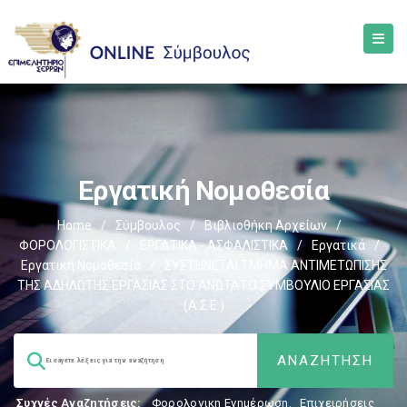
Εργατική Νομοθεσία
Home
/
Σύμβουλος
/
Βιβλιοθήκη Αρχείων
/
ΦΟΡΟΛΟΓΙΣΤΙΚΑ
/
ΕΡΓΑΤΙΚΑ - ΑΣΦΑΛΙΣΤΙΚΑ
/
Εργατικά
/
Εργατική Νομοθεσία
/
ΣΥΣΤΗΝΕΤΑΙ ΤΜΗΜΑ ΑΝΤΙΜΕΤΩΠΙΣΗΣ
ΤΗΣ ΑΔΗΛΩΤΗΣ ΕΡΓΑΣΙΑΣ ΣΤΟ ΑΝΩΤΑΤΟ ΣΥΜΒΟΥΛΙΟ ΕΡΓΑΣΙΑΣ
(Α.Σ.Ε.)
Συχνές Αναζητήσεις:
Φορολογικη Ενημέρωση
,
Επιχειρήσεις