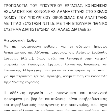
ΤΡΟΠΟΛΟΓΙΑ ΤΟΥ ΥΠΟΥΡΓΕΙΟΥ ΕΡΓΑΣΙΑΣ, ΚΟΙΝΩΝΙΚΗΣ
ΑΣΦΑΛΙΣΗΣ ΚΑΙ ΚΟΙΝΩΝΙΚΗΣ ΑΛΛΗΛΕΓΓΥΗΣ ΣΤΟ ΣΧΕΔΙΟ
ΝΟΜΟΥ ΤΟΥ ΥΠΟΥΡΓΕΙΟΥ ΟΙΚΟΝΟΜΙΑΣ ΚΑΙ ΑΝΑΠΤΥΞΗΣ
ΜΕ ΤΙΤΛΟ «ΣΥΣΤΑΣΗ Ν.Π.Ι.Δ. ΜΕ ΤΗΝ ΕΠΩΝΥΜΙΑ “ΕΘΝΙΚΟ
ΣΥΣΤΗΜΑ ΔΙΑΠΙΣΤΕΥΣΗΣ” ΚΑΙ ΑΛΛΕΣ ΔΙΑΤΑΞΕΙΣ»
Αιτιολογική
Έκθεση
Με την προτεινόμενη ρύθμιση, για τη σύσταση Τμήματος
Αντιμετώπισης της Αδήλωτης Εργασίας, στο Ανώτατο Συμβούλιο
Εργασίας (Α.Σ.Ε.), όπως ισχύει και λειτουργεί στην κεντρική
υπηρεσία του Υπουργείου Εργασίας Κοινωνικής Ασφάλισης και
Κοινωνικής Αλληλεγγύης, ενισχύεται το ενδιαφέρον της πολιτείας
για την περαιτέρω έρευνα, πρόληψη, αντιμετώπιση και καταστολή
της αδήλωτης εργασίας.
Η αδήλωτη εργασία, ως οικονομικό και κοινωνικό
φαινόμενο με βαριές επιπτώσεις, είναι επιβραδυντικός
και στρεβλωτικός παράγοντας της οικονομίας, που έχει
σαν αποτέλεσμα τη μείωση των δημοσίων εσόδων, την