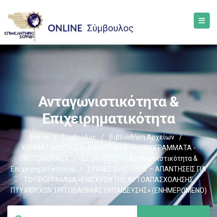
Ανταγωνιστικότητα &
Επιχειρηματικότητα
Home
/
Σύμβουλος
/
Βιβλιοθήκη Αρχείων
/
ΧΡΗΜΑΤΟΔΟΤΗΣΕΙΣ-ΕΠΙΔΟΤΗΣΕΙΣ
/
ΠΡΟΓΡΑΜΜΑΤΑ -
ΠΡΩΤΟΒΟΥΛΙΕΣ
/
ΕΣΠΑ - ΠΕΠ
/
Ανταγωνιστικότητα &
Επιχειρηματικότητα
/
ΣΥΧΝΕΣ ΕΡΩΤΗΣΕΙΣ – ΑΠΑΝΤΗΣΕΙΣ ΓΙΑ
ΤΟ ΠΡΟΓΡΑΜΜΑ «ΕΝΙΣΧΥΣΗ ΤΗΣ ΑΥΤΟΑΠΑΣΧΟΛΗΣΗΣ
ΠΤΥΧΙΟΥΧΩΝ ΤΡΙΤΟΒΑΘΜΙΑΣ ΕΚΠΑΙΔΕΥΣΗΣ» (ΕΝΗΜΕΡΩΜΕΝΟ)