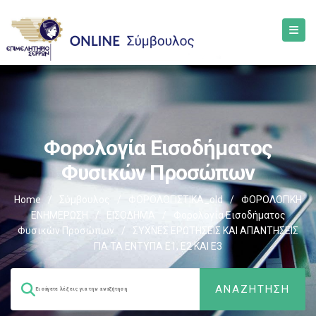
Φορολογία Εισοδήματος
Φυσικών Προσώπων
Home
/
Σύμβουλος
/
ΦΟΡΟΛΟΓΙΣΤΙΚΑ_old
/
ΦΟΡΟΛΟΓΙΚΗ
ΕΝΗΜΕΡΩΣΗ
/
ΕΙΣΟΔΗΜΑ
/
Φορολογία Εισοδήματος
Φυσικών Προσώπων
/
ΣΥΧΝΕΣ ΕΡΩΤΗΣΕΙΣ ΚΑΙ ΑΠΑΝΤΗΣΕΙΣ
ΓΙΑ ΤΑ ΕΝΤΥΠΑ Ε1, Ε2 ΚΑΙ Ε3