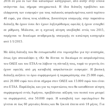
2016 σε μία εκ των δύο κατώτερων κατηγοριών, από αυτήν στην οποία
υπάγονται έως σήμερα υποχρεωτικά. Η ίδια διάταξη προβλέπει και
ελάφρυνση των εισφορών για τους παλαιούς ασφαλισμένους κατά περίπου
40 ευρώ, για όλους τους κλάδους. Δυνατότητα υπαγωγής στην παραπάνω
διάταξη θα έχουν όσοι δεν έχουν ληξιπρόθεσμες οφειλές ή έχουν ενταχθεί
σε ρύθμιση. Μάλιστα, αν η σχετική αίτηση υποβληθεί εντός του 2015,
παρέχεται το δικαίωμα αναδρομικής υπαγωγής σε κατώτερη κατηγορία
από 1/1/2015.
Με άλλη διάταξη που θα ενσωματωθεί στο νομοσχέδιο για την αναπηρία,
όπως έχει αποκαλύψει η «Κ» θα δίνεται το δικαίωμα σε ασφαλισμένους
του ΟΑΕΕ και του ΕΤΑΑ να λάβουν τη σύνταξή τους, παρά το γεγονός ότι
έχουν οφειλές από μη καταβολή ασφαλιστικών εισφορών. Η βασική
διάταξη αυξάνει το όριο συμψηφισμού ή παρακράτησης στα 25.000 ευρώ,
από 20.000 ευρώ που είναι σήμερα στον ΟΑΕΕ και 15.000 ευρώ που είναι
στο ΕΤΑΑ. Παράλληλα, και για τις περιπτώσεις που θα καταθέσουν αίτηση
συμψηφισμού εντός διμήνου, προβλέπεται αύξηση του ποσού που μπορεί
να συμψηφιστεί, στα 50.000 ευρώ. Η καταβολή των οφειλομένων θα
γίνεται σε έως 60 μηνιαίες δόσεις και θα ξεκινά έπειτα από 18 μήνες. Για