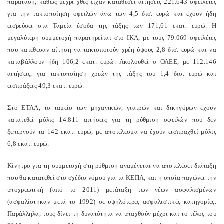
παράταση, καθώς μέχρι χθες είχαν καταθέσει αιτήσεις 221.643 οφειλέτες
για την τακτοποίηση οφειλών άνω των 4,5 δισ. ευρώ και έχουν ήδη
εισρεύσει στα Ταμεία έσοδα της τάξης των 171,61 εκατ. ευρώ. Η
μεγαλύτερη συμμετοχή παρατηρείται στο ΙΚΑ, με τους 79.069 οφειλέτες
που κατέθεσαν αίτηση να τακτοποιούν χρέη ύψους 2,8 δισ. ευρώ και να
καταβάλλουν ήδη 106,2 εκατ. ευρώ. Ακολουθεί ο ΟΑΕΕ, με 112.146
αιτήσεις, για τακτοποίηση χρεών της τάξης του 1,4 δισ. ευρώ και
εισπράξεις 49,3 εκατ. ευρώ.
Στο ΕΤΑΑ, το ταμείο των μηχανικών, γιατρών και δικηγόρων έχουν
κατατεθεί μόλις 14.811 αιτήσεις για τη ρύθμιση οφειλών που δεν
ξεπερνούν τα 142 εκατ. ευρώ, με αποτέλεσμα να έχουν εισπραχθεί μόλις
6,8 εκατ. ευρώ.
Κίνητρο για τη συμμετοχή στη ρύθμιση αναμένεται να αποτελέσει διάταξη
που θα κατατεθεί στο σχέδιο νόμου για τα ΚΕΠΑ, και η οποία παγώνει την
υποχρεωτική (από το 2011) μετάταξη των νέων ασφαλισμένων
(ασφαλίστηκαν μετά το 1992) σε υψηλότερες ασφαλιστικές κατηγορίες.
Παράλληλα, τους δίνει τη δυνατότητα να υπαχθούν μέχρι και το τέλος του