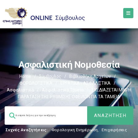
Ασφαλιστική Νομοθεσία
Home
/
Σύμβουλος
/
Βιβλιοθήκη Αρχείων
/
ΦΟΡΟΛΟΓΙΣΤΙΚΑ
/
ΕΡΓΑΤΙΚΑ - ΑΣΦΑΛΙΣΤΙΚΑ
/
Ασφαλιστικά
/
Ασφαλιστικά Ταμεία
/
ΣΧΕΔΙΑΖΕΤΑΙ ΜΙΚΡΗ
ΠΑΡΑΤΑΣΗ ΤΗΣ ΡΥΘΜΙΣΗΣ ΟΦΕΙΛΩΝ ΓΙΑ ΤΑ ΤΑΜΕΙΑ
Συχνές Αναζητήσεις:
Φορολογικη Ενημέρωση
,
Επιχειρήσεις