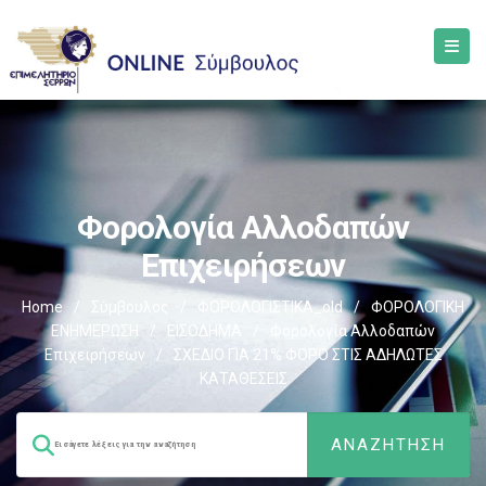
Φορολογία Αλλοδαπών
Επιχειρήσεων
Home
/
Σύμβουλος
/
ΦΟΡΟΛΟΓΙΣΤΙΚΑ_old
/
ΦΟΡΟΛΟΓΙΚΗ
ΕΝΗΜΕΡΩΣΗ
/
ΕΙΣΟΔΗΜΑ
/
Φορολογία Αλλοδαπών
Επιχειρήσεων
/
ΣΧΕΔΙΟ ΓΙΑ 21% ΦΟΡΟ ΣΤΙΣ ΑΔΗΛΩΤΕΣ
ΚΑΤΑΘΕΣΕΙΣ