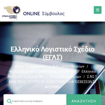
Ελληνικό Λογιστικό Σχέδιο
(ΕΓΛΣ)
Home
/
Σύμβουλος
/
Βιβλιοθήκη Αρχείων
/
ΦΟΡΟΛΟΓΙΣΤΙΚΑ
/
ΛΟΓΙΣΤΙΚΗ ΕΝΗΜΕΡΩΣΗ
/
Ελληνικό
Λογιστικό Σχέδιο (ΕΓΛΣ)
/
Αποσβέσεις Πάγιων
/
Σ.ΛΟ.Τ.
ΑΡΙΘ. ΠΡΩΤ.: 2114 ΕΞ 24.10.2017 ΈΝΑΡΞΗ ΑΠΟΣΒΕΣΕΩΝ ΣΕ
ΑΠΟΘΗΚΗ