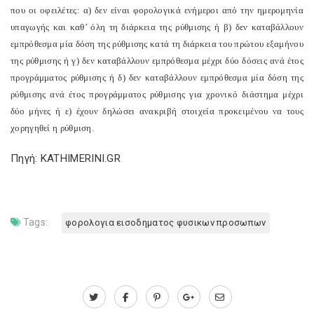
που οι οφειλέτες: α) δεν είναι φορολογικά ενήμεροι από την ημερομηνία
υπαγωγής και καθ’ όλη τη διάρκεια της ρύθμισης ή β) δεν καταβάλλουν
εμπρόθεσμα μία δόση της ρύθμισης κατά τη διάρκεια του πρώτου εξαμήνου
της ρύθμισης ή γ) δεν καταβάλλουν εμπρόθεσμα μέχρι δύο δόσεις ανά έτος
προγράμματος ρύθμισης ή δ) δεν καταβάλλουν εμπρόθεσμα μία δόση της
ρύθμισης ανά έτος προγράμματος ρύθμισης για χρονικό διάστημα μέχρι
δύο μήνες ή ε) έχουν δηλώσει ανακριβή στοιχεία προκειμένου να τους
χορηγηθεί η ρύθμιση.
Πηγή: KATHIMERINI.GR
Tags:
φορολογια εισοδηματος φυσικων προσωπων