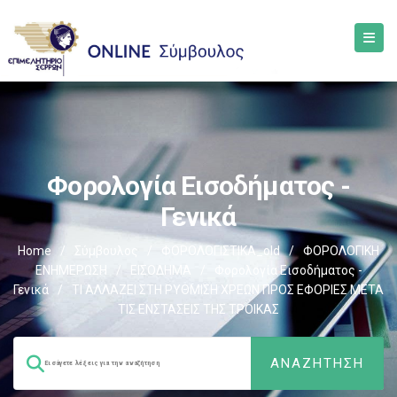
Φορολογία Εισοδήματος -
Γενικά
Home
/
Σύμβουλος
/
ΦΟΡΟΛΟΓΙΣΤΙΚΑ_old
/
ΦΟΡΟΛΟΓΙΚΗ
ΕΝΗΜΕΡΩΣΗ
/
ΕΙΣΟΔΗΜΑ
/
Φορολογία Εισοδήματος -
Γενικά
/
ΤΙ ΑΛΛΑΖΕΙ ΣΤΗ ΡΥΘΜΙΣΗ ΧΡΕΩΝ ΠΡΟΣ ΕΦΟΡΙΕΣ ΜΕΤΑ
ΤΙΣ ΕΝΣΤΑΣΕΙΣ ΤΗΣ ΤΡΟΙΚΑΣ