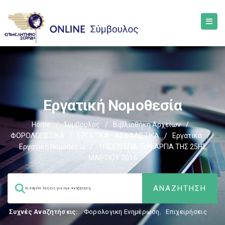
Εργατική Νομοθεσία
Home
/
Σύμβουλος
/
Βιβλιοθήκη Αρχείων
/
ΦΟΡΟΛΟΓΙΣΤΙΚΑ
/
ΕΡΓΑΤΙΚΑ - ΑΣΦΑΛΙΣΤΙΚΑ
/
Εργατικά
/
Εργατική Νομοθεσία
/
ΤΙ ΙΣΧΥΕΙ ΓΙΑ ΤΗΝ ΑΡΓΙΑ ΤΗΣ 25ΗΣ
ΜΑΡΤΙΟΥ 2016
Συχνές Αναζητήσεις:
Φορολογικη Ενημέρωση
,
Επιχειρήσεις