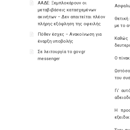
ΑΑΔΕ: Ξεμπλοκάρουν οι
Ασφαλώς
μεταβιβάσεις κατασχεμένων
ακινήτων – Δεν απαιτείται πλέον
Θετική 
πλήρης εξόφληση της οφειλής
με το α
Πόθεν έσχες – Ανακοίνωση για
Καθώς 
έναρξη υποβολής
δευτερο
Σε λειτουργία το gov.gr
Ο πίνα
messenger
Ωστόσο
του συσ
Γι' αυ
αδειοδ
Η προσ
εξειδικ