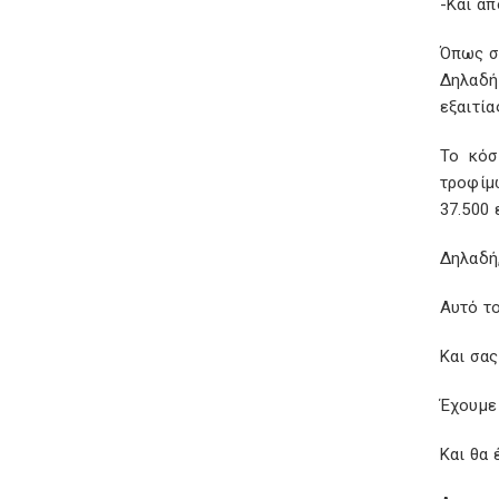
-Και απ
Όπως ση
Δηλαδή
εξαιτία
Το κόσ
τροφίμ
37.500 
Δηλαδή
Αυτό το
Και σας
Έχουμε
Και θα 