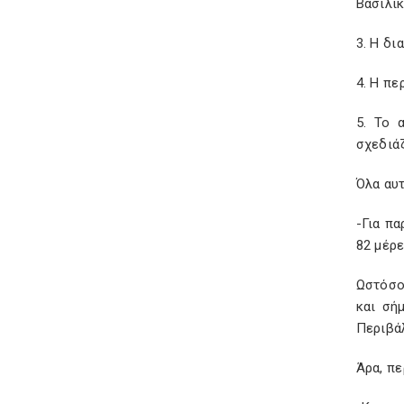
Βασιλικ
3. Η δι
4. Η πε
5. Το 
σχεδιά
Όλα αυτ
-Για πα
82 μέρε
Ωστόσο
και σή
Περιβά
Άρα, π