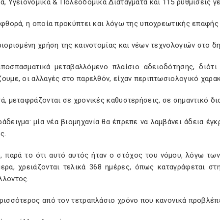
ά, Υγειονομικά & Πολεοδομικά Διατάγματα και 115 ρυθμίσεις γ
αφθορά, η οποία προκύπτει και λόγω της υποχρεωτικής επαφής
ριορισμένη χρήση της καινοτομίας και νέων τεχνολογιών στο δ
αποσπασματικά μεταβαλλόμενο πλαίσιο αδειοδότησης, διότ
ζουμε, οι αλλαγές στο παρελθόν, είχαν περιπτωσιολογικό χαρα
ά, μεταφράζονται σε χρονικές καθυστερήσεις, σε σημαντικό διο
ράδειγμα: μία νέα βιομηχανία θα έπρεπε να λαμβάνει άδεια έγ
ς.
, παρά το ότι αυτό αυτός ήταν ο στόχος του νόμου, λόγω τω
μερα, χρειάζονται τελικά 368 ημέρες, όπως καταγράφεται στ
λλοντος.
ερισσότερος από τον τετραπλάσιο χρόνο που κανονικά προβλέπ