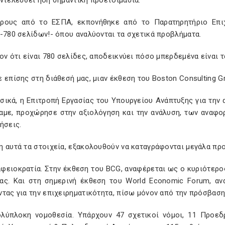
ντελεσθεί ήδη σημαντική προετοιμασία.
ρους από το ΕΣΠΑ, εκπονήθηκε από το Παρατηρητήριο Επιχ
-780 σελίδων!- όπου αναλύονται τα σχετικά προβλήματα.
ον ότι είναι 780 σελίδες, αποδεικνύει πόσο μπερδεμένα είναι τ
 επίσης στη διάθεσή μας, μιαν έκθεση του Boston Consulting G
υσικά, η Επιτροπή Εργασίας του Υπουργείου Ανάπτυξης για την
αμε, προχώρησε στην αξιολόγηση και την ανάλυση, των αναφο
ήσεις.
 αυτά τα στοιχεία, εξακολουθούν να καταγράφονται μεγάλα πρ
αφειοκρατία. Στην έκθεση του BCG, αναφέρεται ως ο κυριότερο
ας. Και στη σημερινή έκθεση του World Economic Forum, αν
τας για την επιχειρηματικότητα, πίσω μόνον από την πρόσβασ
ολύπλοκη νομοθεσία. Υπάρχουν 47 σχετικοί νόμοι, 11 Προεδ