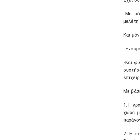
Έχει συ
-Με πό
μελέτη 
Και μόν
-Έχουμε
-Και φ
συστήσ
επιχειρ
Με βάση
1. Η γρ
χώρα μ
παράγον
2. Η π