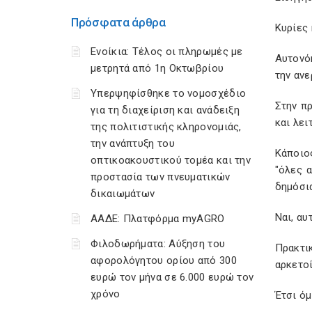
Πρόσφατα άρθρα
Κυρίες 
Ενοίκια: Τέλος οι πληρωμές με
Αυτονό
μετρητά από 1η Οκτωβρίου
την ανε
Υπερψηφίσθηκε το νομοσχέδιο
Στην πρ
για τη διαχείριση και ανάδειξη
και λει
της πολιτιστικής κληρονομιάς,
την ανάπτυξη του
Κάποιος
οπτικοακουστικού τομέα και την
"όλες 
προστασία των πνευματικών
δημόσια
δικαιωμάτων
Ναι, αυ
ΑΑΔΕ: Πλατφόρμα myAGRO
Φιλοδωρήματα: Αύξηση του
Πρακτι
αφορολόγητου ορίου από 300
αρκετο
ευρώ τον μήνα σε 6.000 ευρώ τον
χρόνο
Έτσι ό