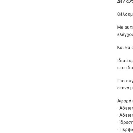
Δεν αυ
Θέλουμε
Με αυτή
ελέγχο
Και θα 
Ιδιαίτε
στο ίδι
Πιο συγ
στενά μ
Αφορά 
· Άδειε
· Άδειε
· Ίδρυσ
· Περιβ