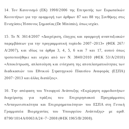
14. Τον Κανονισμό (ΕΚ) 1998/2006 της Επιτροπής των Ευρωπαϊκών
Κοινοτήτων για την εφαρμογή των άρθρων 87 και 88 της Συνθήκης στις
Ενισχύσεις Ήσσονος Σημασίας (De Minimis), όπως ισχύει.
15. Το Ν. 3614/2007 «Διαχείριση, έλεγχος και εφαρμογή αναπτυξιακών
παρεμβάσεων για την προγραμματική περίοδο 2007−2013» (ΦΕΚ 267/
Α/2007), και ιδίως τα άρθρα 3, 4, 5, 6 και 7 και 17, αυτού όπως
τροποποιήθηκε και ισχύει από τον Ν. 3840/2010 (ΦΕΚ 53/Α/2010)
«Αποκέντρωση, απλοποίηση και ενίσχυση της αποτελεσματικότητας των
διαδικασιών του Εθνικού Στρατηγικού Πλαισίου Αναφοράς (ΕΣΠΑ)
2007−2013 και άλλες διατάξεις».
16. Την απόφαση του Υπουργού Ανάπτυξης «Εκχώρηση αρμοδιοτήτων
διαχείρισης για πράξεις του Επιχειρησιακού Προγράμματος
«Ανταγωνιστικότητα και Επιχειρηματικότητα» του ΕΣΠΑ στη Γενική
Γραμματεία Βιομηχανίας του Υπουργείου Ανάπτυξης» με αριθ.
8790/1014Α/0063Α/24−7−2008 (ΦΕΚ 1965/Β/2008).