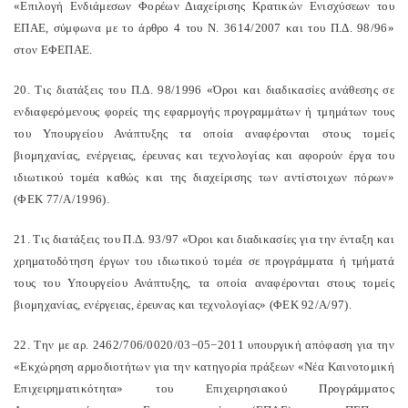
«Επιλογή Ενδιάμεσων Φορέων Διαχείρισης Κρατικών Ενισχύσεων του
ΕΠΑΕ, σύμφωνα με το άρθρο 4 του Ν. 3614/2007 και του Π.Δ. 98/96»
στον ΕΦΕΠΑΕ.
20. Τις διατάξεις του Π.Δ. 98/1996 «Όροι και διαδικασίες ανάθεσης σε
ενδιαφερόμενους φορείς της εφαρμογής προγραμμάτων ή τμημάτων τους
του Υπουργείου Ανάπτυξης τα οποία αναφέρονται στους τομείς
βιομηχανίας, ενέργειας, έρευνας και τεχνολογίας και αφορούν έργα του
ιδιωτικού τομέα καθώς και της διαχείρισης των αντίστοιχων πόρων»
(ΦΕΚ 77/Α/1996).
21. Τις διατάξεις του Π.Δ. 93/97 «Όροι και διαδικασίες για την ένταξη και
χρηματοδότηση έργων του ιδιωτικού τομέα σε προγράμματα ή τμήματά
τους του Υπουργείου Ανάπτυξης, τα οποία αναφέρονται στους τομείς
βιομηχανίας, ενέργειας, έρευνας και τεχνολογίας» (ΦΕΚ 92/Α/97).
22. Την με αρ. 2462/706/0020/03−05−2011 υπουργική απόφαση για την
«Εκχώρηση αρμοδιοτήτων για την κατηγορία πράξεων «Νέα Καινοτομική
Επιχειρηματικότητα» του Επιχειρησιακού Προγράμματος