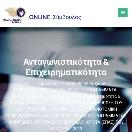
Ανταγωνιστικότητα &
Επιχειρηματικότητα
Home
/
Σύμβουλος
/
Βιβλιοθήκη Αρχείων
/
ΧΡΗΜΑΤΟΔΟΤΗΣΕΙΣ-ΕΠΙΔΟΤΗΣΕΙΣ
/
ΠΡΟΓΡΑΜΜΑΤΑ -
ΠΡΩΤΟΒΟΥΛΙΕΣ
/
ΕΣΠΑ - ΠΕΠ
/
Ανταγωνιστικότητα &
Επιχειρηματικότητα
/
ΤΡΟΠΟΠΟΙΗΣΗ−ΣΥΜΠΛΗΡΩΣΗ ΤΟΥ
ΟΔΗΓΟΥ ΤΟΥ ΠΡΟΓΡΑΜΜΑΤΟΣ «ΝΕΑ – ΚΑΙΝΟΤΟΜΙΚΗ
ΕΠΙΧΕΙΡΗΜΑΤΙΚΟΤΗΤΑ» ΤΟΥ ΕΠΙΧΕΙΡΗΣΙΑΚΟΥ ΠΡΟΓΡΑΜΜΑΤΟΣ
ΑΝΤΑΓΩΝΙΣΤΙΚΟΤΗΤΑ ΚΑΙ ΕΠΙΧΕΙΡΗΜΑΤΙΚΟΤΗΤΑ (ΕΠΑΕ) ΤΟΥ
ΕΣΠΑ 2007−2013