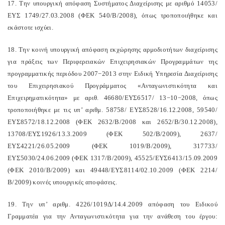
17. Την υπουργική απόφαση Συστήματος Διαχείρισης με αριθμό 14053/
ΕΥΣ 1749/27.03.2008 (ΦΕΚ 540/Β/2008), όπως τροποποιήθηκε και
εκάστοτε ισχύει.
18. Την κοινή υπουργική απόφαση εκχώρησης αρμοδιοτήτων διαχείρισης
για πράξεις των Περιφερειακών Επιχειρησιακών Προγραμμάτων της
προγραμματικής περιόδου 2007−2013 στην Ειδική Υπηρεσία Διαχείρισης
του Επιχειρησιακού Προγράμματος «Ανταγωνιστικότητα και
Επιχειρηματικότητα» με αριθ. 46680/ΕΥΣ6517/ 13−10−2008, όπως
τροποποιήθηκε με τις υπ’ αριθμ. 58758/ ΕΥΣ8528/16.12.2008, 59540/
ΕΥΣ8572/18.12.2008 (ΦΕΚ 2632/Β/2008 και 2652/Β/30.12.2008),
13708/ΕΥΣ1926/13.3.2009 (ΦΕΚ 502/Β/2009), 2637/
ΕΥΣ4221/26.05.2009 (ΦΕΚ 1019/Β/2009), 317733/
ΕΥΣ5030/24.06.2009 (ΦΕΚ 1317/Β/2009), 45525/ΕΥΣ6413/15.09.2009
(ΦΕΚ 2010/Β/2009) και 49448/ΕΥΣ8114/02.10.2009 (ΦΕΚ 2214/
Β/2009) κοινές υπουργικές αποφάσεις.
19. Την υπ’ αριθμ. 4226/1019Δ/14.4.2009 απόφαση του Ειδικού
Γραμματέα για την Ανταγωνιστικότητα για την ανάθεση του έργου: