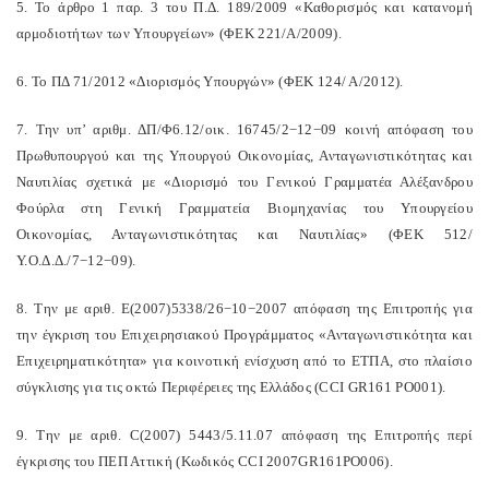
5. Το άρθρο 1 παρ. 3 του Π.Δ. 189/2009 «Καθορισμός και κατανομή
αρμοδιοτήτων των Υπουργείων» (ΦΕΚ 221/Α/2009).
6. Το ΠΔ 71/2012 «Διορισμός Υπουργών» (ΦΕΚ 124/ Α/2012).
7. Την υπ’ αριθμ. ΔΠ/Φ6.12/οικ. 16745/2−12−09 κοινή απόφαση του
Πρωθυπουργού και της Υπουργού Οικονομίας, Ανταγωνιστικότητας και
Ναυτιλίας σχετικά με «Διορισμό του Γενικού Γραμματέα Αλέξανδρου
Φούρλα στη Γενική Γραμματεία Βιομηχανίας του Υπουργείου
Οικονομίας, Ανταγωνιστικότητας και Ναυτιλίας» (ΦΕΚ 512/
Υ.Ο.Δ.Δ./7−12−09).
8. Την με αριθ. Ε(2007)5338/26−10−2007 απόφαση της Επιτροπής για
την έγκριση του Επιχειρησιακού Προγράμματος «Ανταγωνιστικότητα και
Επιχειρηματικότητα» για κοινοτική ενίσχυση από το ΕΤΠΑ, στο πλαίσιο
σύγκλισης για τις οκτώ Περιφέρειες της Ελλάδος (CCI GR161 PO001).
9. Την με αριθ. C(2007) 5443/5.11.07 απόφαση της Επιτροπής περί
έγκρισης του ΠΕΠ Αττική (Κωδικός CCI 2007GR161PO006).