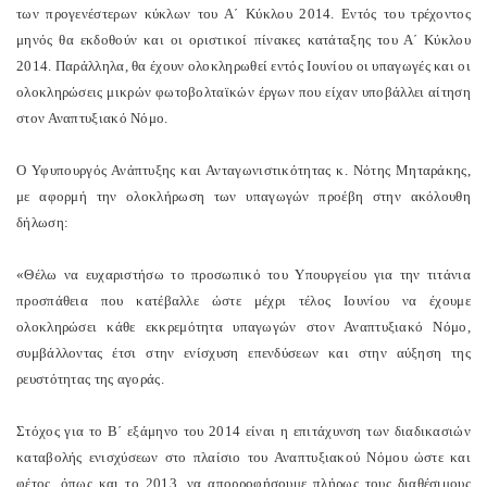
των προγενέστερων κύκλων του Α΄ Κύκλου 2014. Εντός του τρέχοντος
μηνός θα εκδοθούν και οι οριστικοί πίνακες κατάταξης του Α΄ Κύκλου
2014. Παράλληλα, θα έχουν ολοκληρωθεί εντός Ιουνίου οι υπαγωγές και οι
ολοκληρώσεις μικρών φωτοβολταϊκών έργων που είχαν υποβάλλει αίτηση
στον Αναπτυξιακό Νόμο.
O
Υφυπουργός Ανάπτυξης και Ανταγωνιστικότητας κ. Νότης Μηταράκης,
με αφορμή την ολοκλήρωση των υπαγωγών προέβη στην ακόλουθη
δήλωση:
«Θέλω να ευχαριστήσω το προσωπικό του Υπουργείου για την τιτάνια
προσπάθεια που κατέβαλλε ώστε μέχρι τέλος Ιουνίου να έχουμε
ολοκληρώσει κάθε εκκρεμότητα υπαγωγών στον Αναπτυξιακό Νόμο,
συμβάλλοντας έτσι στην ενίσχυση επενδύσεων και στην αύξηση της
ρευστότητας της αγοράς.
Στόχος για το Β΄ εξάμηνο του 2014 είναι η επιτάχυνση των διαδικασιών
καταβολής ενισχύσεων στο πλαίσιο του Αναπτυξιακού Νόμου ώστε και
φέτος, όπως και το 2013, να απορροφήσουμε πλήρως τους διαθέσιμους