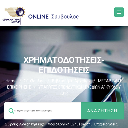
ΧΡΗΜΑΤΟΔΟΤΗΣΕΙΣ-
ΕΠΙΔΟΤΗΣΕΙΣ
Home
/
Σύμβουλος
/
Βιβλιοθήκη Αρχείων
/
ΜΕΤΑΒΙΒΑΣΗ
ΕΠΙΧΕIΡΗΣΗΣ
/
ΥΠΑΓΩΓΕΣ ΕΠΕΝΔΥΤΙΚΩΝ ΣΧΕΔΙΩΝ Α’ ΚΥΚΛΟΥ
2014
Συχνές Αναζητήσεις:
Φορολογικη Ενημέρωση
,
Επιχειρήσεις