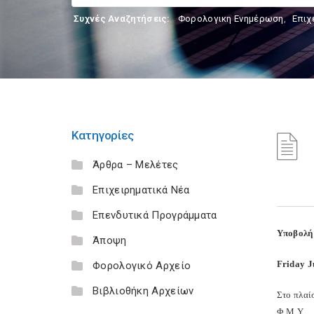
Συχνές Αναζητήσεις:
Φορολογικη Ενημέρωση
,
Επιχ
Κατηγορίες
Άρθρα – Μελέτες
Επιχειρηματικά Νέα
Επενδυτικά Προγράμματα
Υποβολή 
Άποψη
Friday J
Φορολογικό Αρχείο
Βιβλιοθήκη Αρχείων
Στο πλαί
Φ.Μ.Υ.