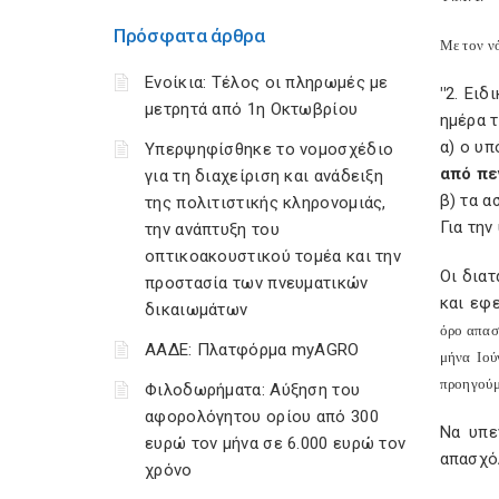
Πρόσφατα άρθρα
Με τον ν
Ενοίκια: Τέλος οι πληρωμές με
"
2. Ειδ
μετρητά από 1η Οκτωβρίου
ημέρα 
α) ο υ
Υπερψηφίσθηκε το νομοσχέδιο
από πε
για τη διαχείριση και ανάδειξη
β) τα α
της πολιτιστικής κληρονομιάς,
Για τη
την ανάπτυξη του
οπτικοακουστικού τομέα και την
Οι δια
προστασία των πνευματικών
και εφ
δικαιωμάτων
όρο απασ
ΑΑΔΕ: Πλατφόρμα myAGRO
μήνα Ιού
προηγούμε
Φιλοδωρήματα: Αύξηση του
αφορολόγητου ορίου από 300
Να υπε
ευρώ τον μήνα σε 6.000 ευρώ τον
απασχό
χρόνο