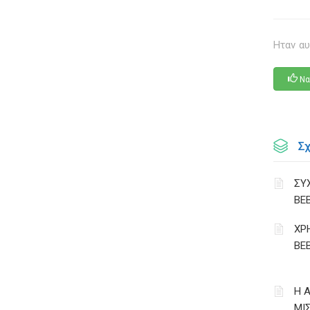
Ηταν αυ
Να
Σ
ΣΥ
ΒΕ
ΧΡ
ΒΕ
Η 
ΜΙ