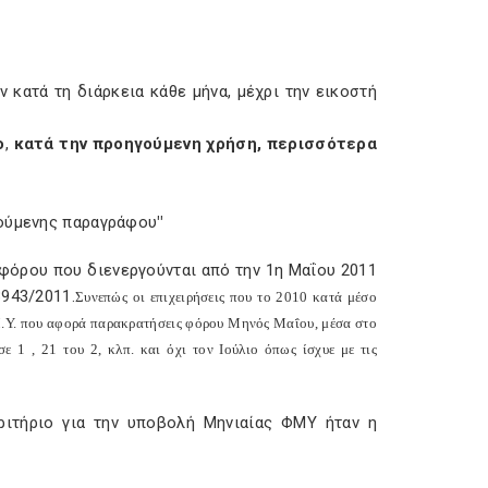
κατά τη διάρκεια κάθε μήνα, μέχρι την εικοστή
ο
,
κατά την προηγούμενη χρήση, περισσότερα
γούμενης παραγράφου
"
φόρου που διενεργούνται από την 1η Μαΐου 2011
943/2011.
Συνεπώς οι επιχειρήσεις που το 2010 κατά μέσο
Μ.Υ. που αφορά παρακρατήσεις φόρου Μηνός Μαΐου, μέσα στο
ε 1 , 21 του 2, κλπ. και όχι τον Ιούλιο όπως ίσχυε με τις
ριτήριο για την υποβολή Μηνιαίας ΦΜΥ ήταν η