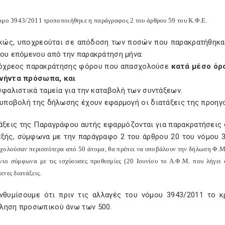
όμο 3943/2011 τροποποιήθηκε η παράγραφος 2 του άρθρου 59 του Κ.Φ.Ε.
ικώς, υποχρεούται σε απόδοση των ποσών που παρακρατήθηκαν 
του επόμενου από την παρακράτηση μήνα:
πόχρεος παρακράτησης φόρου που απασχολούσε
κατά μέσο όρ
νήντα πρόσωπα, και
σφαλιστικά ταμεία για την καταβολή των συντάξεων.
ν υποβολή της δήλωσης έχουν εφαρμογή οι διατάξεις της προη
τάξεις της Παραγράφου αυτής εφαρμόζονται για παρακρατήσεις 
εξής, σύμφωνα με την παράγραφο 2 του άρθρου 20 του νόμου 3
χολούσαν περισσότερα από 50 άτομα, θα πρέπει να υποβάλουν την δήλωση Φ.
νιο σύμφωνα με τις ισχύουσες προθεσμίες (20 Ιουνίου το Α.Φ.Μ. που λήγει σ
νες διατάξεις.
νθυμίσουμε ότι πριν τις αλλαγές του νόμου 3943/2011 το κ
ληση προσωπικού άνω των 500.