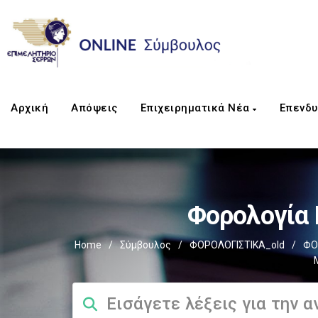
Αρχική
Απόψεις
Επιχειρηματικά Νέα
Επενδυ
Φορολογία
Home
/
Σύμβουλος
/
ΦΟΡΟΛΟΓΙΣΤΙΚΑ_old
/
ΦΟ