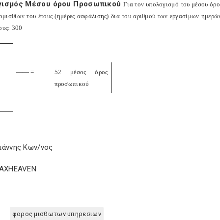
γισμός Μέσου όρου Προσωπικού
Για τον υπολογισμό του μέσου όρ
ομισθίων του έτους (ημέρες ασφάλισης) δια του αριθμού των εργασίμων ημερών
ους: 300
—— =
52 μέσος όρος
προσωπικού
ιάννης Κων/νος
TAXHEAVEN
φορος μισθωτων υπηρεσιων