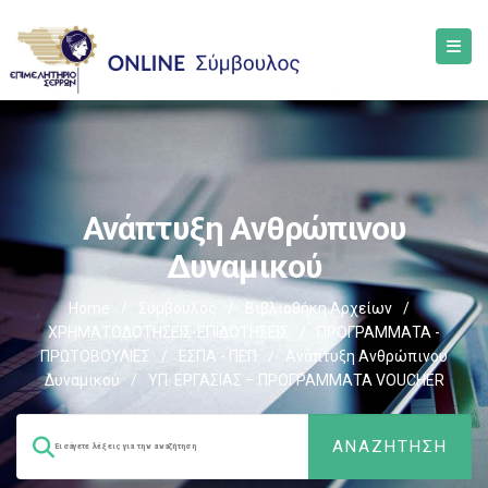
Ανάπτυξη Ανθρώπινου
Δυναμικού
Home
/
Σύμβουλος
/
Βιβλιοθήκη Αρχείων
/
ΧΡΗΜΑΤΟΔΟΤΗΣΕΙΣ-ΕΠΙΔΟΤΗΣΕΙΣ
/
ΠΡΟΓΡΑΜΜΑΤΑ -
ΠΡΩΤΟΒΟΥΛΙΕΣ
/
ΕΣΠΑ - ΠΕΠ
/
Ανάπτυξη Ανθρώπινου
Δυναμικού
/
ΥΠ. ΕΡΓΑΣΙΑΣ – ΠΡΟΓΡΑΜΜΑΤΑ VOUCHER