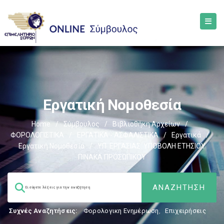
Εργατική Νομοθεσία
Home
/
Σύμβουλος
/
Βιβλιοθήκη Αρχείων
/
ΦΟΡΟΛΟΓΙΣΤΙΚΑ
/
ΕΡΓΑΤΙΚΑ - ΑΣΦΑΛΙΣΤΙΚΑ
/
Εργατικά
/
Εργατική Νομοθεσία
/
ΥΠ. ΕΡΓΑΣΙΑΣ: ΥΠΟΒΟΛΗ ΕΤΗΣΙΟΥ
ΠΙΝΑΚΑ ΠΡΟΣΩΠΙΚΟΥ
Συχνές Αναζητήσεις:
Φορολογικη Ενημέρωση
,
Επιχειρήσεις