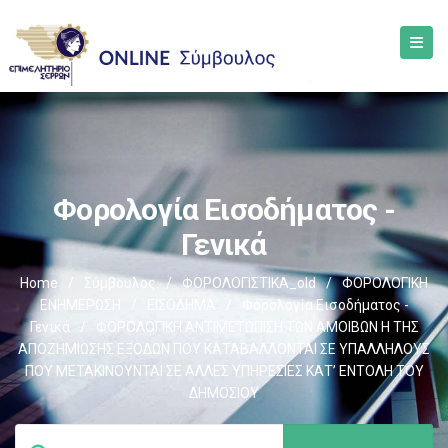
Φορολογία Εισοδήματος -
Γενικά
Home
/
Σύμβουλος
/
ΦΟΡΟΛΟΓΙΣΤΙΚΑ_old
/
ΦΟΡΟΛΟΓΙΚΗ
ΕΝΗΜΕΡΩΣΗ
/
ΕΙΣΟΔΗΜΑ
/
Φορολογία Εισοδήματος -
Γενικά
/
ΦΟΡΟΛΟΓΙΚΗ ΑΝΤΙΜΕΤΩΠΙΣΗ ΤΩΝ ΑΜΟΙΒΩΝ Η ΤΗΣ
ΑΠΟΖΗΜΙΩΣΗΣ ΕΞΟΔΩΝ ΠΟΥ ΚΑΤΑΒΑΛΛΟΝΤΑΙ ΣΕ ΥΠΑΛΛΗΛΟΥΣ
ΠΟΥ ΜΕΤΑΚΙΝΟΥΝΤΑΙ ΣΕ ΑΛΛΕΣ ΥΠΗΡΕΣΙΕΣ ΚΑΤ’ ΕΝΤΟΛΗ ΤΟΥ
ΔΗΜΟΣΙΟΥ