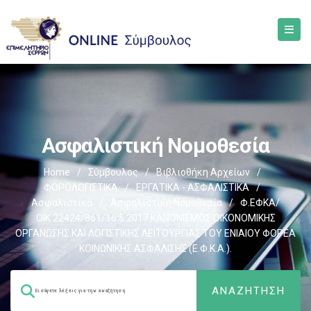
Ασφαλιστική Νομοθεσία
Home
/
Σύμβουλος
/
Βιβλιοθήκη Αρχείων
/
ΦΟΡΟΛΟΓΙΣΤΙΚΑ
/
ΕΡΓΑΤΙΚΑ - ΑΣΦΑΛΙΣΤΙΚΑ
/
Ασφαλιστικά
/
Ασφαλιστική Νομοθεσία
/
Φ.ΕΦΚΑ/
ΟΙΚ.22424/861/16.5.2017 ΚΑΝΟΝΙΣΜΟΣ ΟΙΚΟΝΟΜΙΚΗΣ
ΟΡΓΑΝΩΣΗΣ ΚΑΙ ΛΟΓΙΣΤΙΚΗΣ ΛΕΙΤΟΥΡΓΙΑΣ ΤΟΥ ΕΝΙΑΙΟΥ ΦΟΡΕΑ
ΚΟΙΝΩΝΙΚΗΣ ΑΣΦΑΛΙΣΗΣ (Ε.Φ.Κ.Α.).