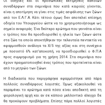
Οι οδηγίες και οι προσωπικές εκτιμήσεις κάποιων
συναδέρφων στα σεμινάρια που κατά καιρούς γίνονται,
είναι η αποτίμηση να γίνει στις τιμές ασφάλισης των ζώων
από τον Ε.Λ.Γ.Α. Κάτι τέτοιο όμως δεν αποτελεί επίσημη
οδηγία του Υπουργείου ώστε να το χρησιμοποιήσουμε ως
σημείο αναφοράς. Ένα δεύτερο ερώτημα που γεννάται είναι
ο τρόπος που θα προσδιορισθεί η ηλικία των ζώων ώστε
στα ζώα τα οποία αποκτήθηκαν την τελευταία πενταετία να
εφαρμοσθούν ανάλογα τα Χ/5 της αξίας και στη συνέχεια
με ποσοστό 6% κατ’αποκοπή, να προσδιορισθεί ο Φ.Π.Α
προς συμψηφισμό για τη χρήση 2014. Στα σεμινάρια που
έχουν πραγματοποιηθεί ένας τρόπος που προτείνεται είναι
από το μητρώο των ζώων.
Η διαδικασία που περιγράφηκε εφαρμόστηκε από πάρα
πολλούς συναδέρφους λογιστές. Όμως εξακολουθεί να
παραμένει το ερώτημα κατά πόσο είναι αποδεκτή από τη
φορολογική αρχή και αν σε κάποιο μελλοντικό έλεγχο δε
θα προκύψουν προβλήματα. Επίσης πάρα πολλοί λογιστές