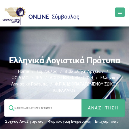
Ελληνικά Λογιστικά Πρότυπα
Home
/
Σύμβουλος
/
Βιβλιοθήκη Αρχείων
/
ΦΟΡΟΛΟΓΙΣΤΙΚΑ
/
ΛΟΓΙΣΤΙΚΗ ΕΝΗΜΕΡΩΣΗ
/
Ελληνικά
Λογιστικά Πρότυπα
/
Φ.Π.Α. ΙΔΙΟΠΑΡΑΓΩΜΕΝΟΥ ΖΩΙΚΟΥ
ΚΕΦΑΛΑΙΟΥ
Συχνές Αναζητήσεις:
Φορολογικη Ενημέρωση
,
Επιχειρήσεις