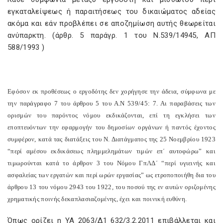
εγκαταλείψεως ή παραιτήσεως του δικαιώματος αδείας
ακόμα και εάν προβλέπει σε αποζημίωση αυτής θεωρείται
ανύπαρκτη. (άρθρ. 5 παράγρ. 1 του Ν.539/14945, ΑΠ
588/1993 )
Εφόσον εκ προθέσεως ο εργοδότης δεν χορήγησε την άδεια, σύμφωνα με
την παράγραφο 7 του άρθρου 5 του Α.Ν 539/45: 7. Αι παραβάσεις των
ορισμών του παρόντος νόμου εκδικάζονται, επί τη εγκλήσει των
εποπτευόντων την εφαρμογήν του δημοσίων οργάνων ή παντός έχοντος
συμφέρον, κατά τας διατάξεις του Ν. Διατάγματος της 25 Νοεμβρίου 1923
“περί αμέσου εκδικάσεως πλημμελημάτων τιμών επ΄ αυτοφώρω” και
τιμωρούνται κατά το άρθρον 3 του Νόμου ΓπΛΔ΄ “περί υγιεινής και
ασφαλείας των εργατών και περί ωρών εργασίας” ως ετροποποιήθη δια του
άρθρου 13 του νόμου 2943 του 1922, του ποσού της εν αυτών οριζομένης
χρηματικής ποινής δεκαπλασιαζομένης, έχει και ποινική ευθύνη.
Όπως ορίζει η ΥΑ 2063/Δ1 632/3.2.2011 επιβάλλεται και