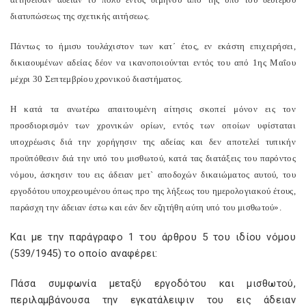
διατυπώσεως της σχετικής αιτήσεως.
Πάντως το ήμισυ τουλάχιστον των κατ΄ έτος, εν εκάστη επιχειρήσει,
δικιαουμένων αδείας δέον να ικανοποιούνται εντός του από 1ης Μαΐου
μέχρι 30 Σεπτεμβρίου χρονικού διαστήματος.
Η κατά τα ανωτέρω απαιτουμένη αίτησις σκοπεί μόνον εις τον
προσδιορισμόν των χρονικών ορίων, εντός των οποίων υφίσταται
υποχρέωσις διά την χορήγησιν της αδείας και δεν αποτελεί τυπικήν
προϋπόθεσιν διά την υπό του μισθωτού, κατά τας διατάξεις του παρόντος
νόμου, άσκησιν του εις άδειαν μετ` αποδοχών δικαιώματος αυτού, του
εργοδότου υποχρεουμένου όπως προ της λήξεως του ημερολογιακού έτους,
παράσχη την άδειαν έστω και εάν δεν εζητήθη αύτη υπό του μισθωτού».
Και με την παράγραφο 1 του άρθρου 5 του ιδίου νόμου
(539/1945) το οποίο αναφέρει:
Πάσα συμφωνία μεταξύ εργοδότου και μισθωτού,
περιλαμβάνουσα την εγκατάλειψιν του εις άδειαν