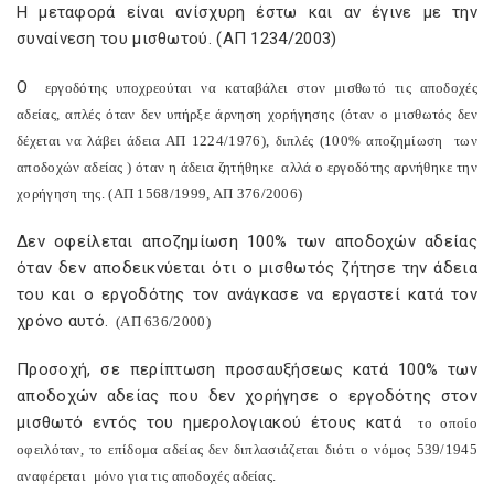
Η μεταφορά είναι ανίσχυρη έστω και αν έγινε με την
συναίνεση του μισθωτού. (ΑΠ 1234/2003)
Ο
εργοδότης υποχρεούται να καταβάλει στον μισθωτό τις αποδοχές
αδείας, απλές όταν δεν υπήρξε άρνηση χορήγησης (όταν ο μισθωτός δεν
δέχεται να λάβει άδεια ΑΠ 1224/1976), διπλές (100% αποζημίωση
των
αποδοχών αδείας ) όταν η άδεια ζητήθηκε
αλλά ο εργοδότης αρνήθηκε την
χορήγηση της. (ΑΠ 1568/1999, ΑΠ 376/2006)
Δεν οφείλεται αποζημίωση 100% των αποδοχών αδείας
όταν δεν αποδεικνύεται ότι ο μισθωτός ζήτησε την άδεια
του και ο εργοδότης τον ανάγκασε να εργαστεί κατά τον
χρόνο αυτό.
(ΑΠ 636/2000)
Προσοχή, σε περίπτωση προσαυξήσεως κατά 100% των
αποδοχών αδείας που δεν χορήγησε ο εργοδότης στον
μισθωτό εντός του ημερολογιακού έτους κατά
το οποίο
οφειλόταν, το επίδομα αδείας δεν διπλασιάζεται διότι ο νόμος 539/1945
αναφέρεται
μόνο για τις αποδοχές αδείας.