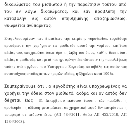
δικαιώματος του μισθωτού ή την παραίτησιν τούτου από
του εν λόγω δικαιώματος, και εάν προβλέπη την
καταβολήν εις αυτόν επηυξημένης αποζημιώσεως,
θεωρείται ανύπαρκτος.
Επιφυλασσομένων των διατάξεων της κειμένης νομοθεσίας, εργοδότης
αρνούμενος την χορήγησιν εις μισθωτόν αυτού της νομίμου κατ`έτος
αδείας του, υποχρεούται όπως άμα τη λήξη του έτους, καθ΄ ο δικαιούται
αδείας ο μισθωτός, και μετά προηγουμένην διαπίστωσιν της παραλείψεως
ταύτης υπό οργάνου του Υπουργείου Εργασίας, καταβάλη εις αυτόν τας
αντιστοίχους αποδοχάς των ημερών αδείας, ηύξημένας κατά 100%.
Συμπεραίνουμε ότι , ο εργοδότης είναι υποχρεωμένος να
χορήγει την άδεια στον μισθωτό, ακόμα και αν αυτός δεν
δέχεται, έως
31 Δεκεμβρίου εκάστου έτους , εάν παρέλθει η
προθεσμία
η αξίωση μετατρέπεται σε χρηματική αφού δεν επιτρέπεται η
μεταφορά σε επόμενο έτος. (ΑΠ 434/2011, Απόφ ΑΠ 455/2010, ΑΠ
1234/2003).