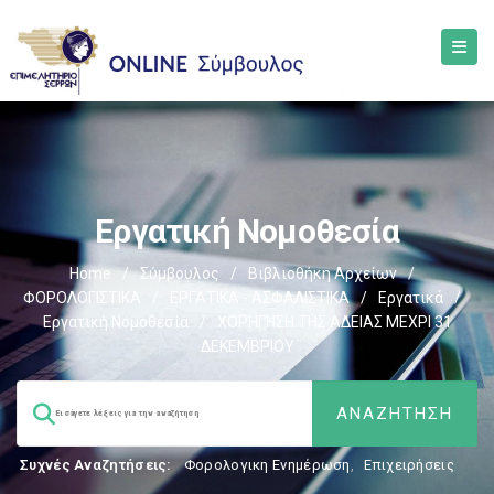
Εργατική Νομοθεσία
Home
/
Σύμβουλος
/
Βιβλιοθήκη Αρχείων
/
ΦΟΡΟΛΟΓΙΣΤΙΚΑ
/
ΕΡΓΑΤΙΚΑ - ΑΣΦΑΛΙΣΤΙΚΑ
/
Εργατικά
/
Εργατική Νομοθεσία
/
ΧΟΡΗΓΗΣΗ ΤΗΣ ΑΔΕΙΑΣ ΜΕΧΡΙ 31
ΔΕΚΕΜΒΡΙΟΥ
Συχνές Αναζητήσεις:
Φορολογικη Ενημέρωση
,
Επιχειρήσεις