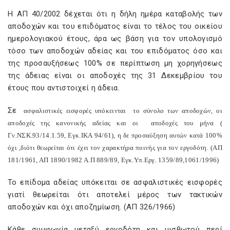
Η ΑΠ 40/2002 δέχεται ότι η δήλη ημέρα καταβολής των
αποδοχών και του επιδόματος είναι το τέλος του οικείου
ημερολογιακού έτους, άρα ως βάση για τον υπολογισμό
τόσο των αποδοχών αδείας και του επιδόματος όσο και
της προσαυξήσεως 100% σε περίπτωση μη χορηγήσεως
της άδειας είναι οι αποδοχές της 31 Δεκεμβρίου του
έτους που αντιστοιχεί η άδεια.
Σε
ασφαλιστικές εισφορές υπόκεινται
το σύνολο των αποδοχών, οι
αποδοχές της κανονικής αδείας και οι
αποδοχές του μήνα (
Γν.ΝΣΚ.93/14.1.59, Εγκ.ΙΚΑ 94/61), η δε προσαύξηση αυτών κατά 100%
όχι ,διότι θεωρείται ότι έχει τον χαρακτήρα ποινής για τον εργοδότη. (ΑΠ
181/1961, ΑΠ 1890/1982 Α.Π 889/89, Εγκ.Υπ.Εργ. 1359/89,1061/1996)
Το επίδομα αδείας υπόκειται σε ασφαλιστικές εισφορές
γιατί θεωρείται ότι αποτελεί μέρος των τακτικών
αποδοχών και όχι αποζημίωση. (ΑΠ 326/1966)
Κάθε συμφωνία μεταξύ εργοδότη και μισθωτού περί