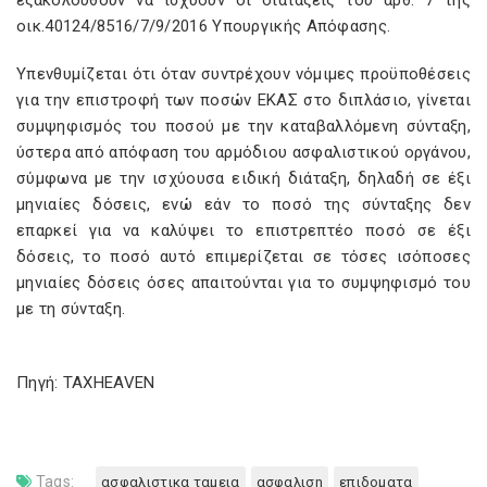
εξακολουθούν να ισχύουν οι διατάξεις του άρθ. 7 της
οικ.40124/8516/7/9/2016 Υπουργικής Απόφασης.
Υπενθυμίζεται ότι όταν συντρέχουν νόμιμες προϋποθέσεις
για την επιστροφή των ποσών ΕΚΑΣ στο διπλάσιο, γίνεται
συμψηφισμός του ποσού με την καταβαλλόμενη σύνταξη,
ύστερα από απόφαση του αρμόδιου ασφαλιστικού οργάνου,
σύμφωνα με την ισχύουσα ειδική διάταξη, δηλαδή σε έξι
μηνιαίες δόσεις, ενώ εάν το ποσό της σύνταξης δεν
επαρκεί για να καλύψει το επιστρεπτέο ποσό σε έξι
δόσεις, το ποσό αυτό επιμερίζεται σε τόσες ισόποσες
μηνιαίες δόσεις όσες απαιτούνται για το συμψηφισμό του
με τη σύνταξη.
Πηγή: TAXHEAVEN
Tags:
ασφαλιστικα ταμεια
ασφαλιση
επιδοματα