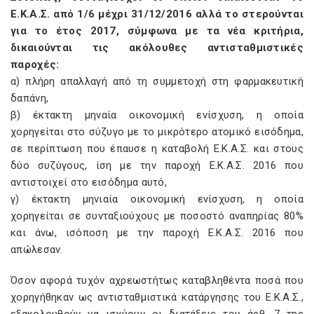
Ε.Κ.Α.Σ. από 1/6 μέχρι 31/12/2016 αλλά το στερούνται
για το έτος 2017, σύμφωνα με τα νέα κριτήρια,
δικαιούνται τις ακόλουθες αντισταθμιστικές
παροχές:
α) πλήρη απαλλαγή από τη συμμετοχή στη φαρμακευτική
δαπάνη,
β) έκτακτη μηναία οικονομική ενίσχυση, η οποία
χορηγείται στο σύζυγο με το μικρότερο ατομικό εισόδημα,
σε περίπτωση που έπαυσε η καταβολή Ε.Κ.Α.Σ. και στους
δύο συζύγους, ίση με την παροχή Ε.Κ.Α.Σ. 2016 που
αντιστοιχεί στο εισόδημα αυτό,
γ) έκτακτη μηνιαία οικονομική ενίσχυση, η οποία
χορηγείται σε συνταξιούχους με ποσοστό αναπηρίας 80%
και άνω, ισόποση με την παροχή Ε.Κ.Α.Σ. 2016 που
απώλεσαν.
Όσον αφορά τυχόν αχρεωστήτως καταβληθέντα ποσά που
χορηγήθηκαν ως αντισταθμιστικά κατάργησης του Ε.Κ.Α.Σ.,