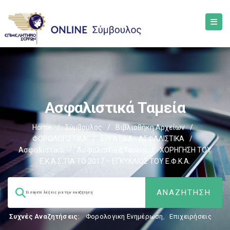
Ασφαλιστικά Ταμεία
Home
/
Σύμβουλος
/
Βιβλιοθήκη Αρχείων
/
ΦΟΡΟΛΟΓΙΣΤΙΚΑ
/
ΕΡΓΑΤΙΚΑ - ΑΣΦΑΛΙΣΤΙΚΑ
/
Ασφαλιστικά
/
Ασφαλιστικά Ταμεία
/
ΧΟΡΗΓΗΣΗ ΤΟΥ
Ε.Κ.Α.Σ. ΓΙΑ ΤΟ 2017 – ΕΓΚΥΚΛΙΟΣ ΤΟΥ Ε.Φ.Κ.Α.
Συχνές Αναζητήσεις:
Φορολογικη Ενημέρωση
,
Επιχειρήσεις