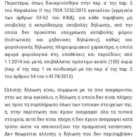
Περαιτέρω, όπως διευκρινίσθηκε στην περ. α΄ της παρ. 2
του Κεφαλαίου ΙΙ της ΠΟΛ.1252/2015 εγκυκλίου (ερμηνεία
των άρθρων 53-62 του ΚΦΔ), για κάθε παράβαση μη
υποβολής ή εκπρόθεσμης υποβολής δήλωσης, από την
οποία δεν προκύπτει υποχρέωση καταβολής φόρου
(πιστωτικές και μηδενικές δηλώσεις), καθώς και
φορολογικής δήλωσης πληροφοριακού χαρακτήρα, η οποία
αφορά φορολογικά έτη, υποθέσεις και περιόδους από
1.1.2014 και μετά, επιβάλλεται πρόστιμο εκατό (100) ευρώ
(περ. α’ της παρ. 1 σε συνδυασμό με την περ. α’ της παρ. 2
του άρθρου 54 του ν.4174/2013).
Ελλιπής δήλωση είναι, σύμφωνα με τα όσα αναφέρονται
στην ως άνω εγκύκλιο, η δήλωση η οποία δεν είναι πλήρης
ως προς τη συμπλήρωση όλων των τυπικών στοιχείων της,
ή, στην περίπτωση που έχουν αναγραφεί όλα τα τυπικά
στοιχεία, αυτά δεν είναι πλήρη ή δεν έχουν αναγραφεί κατά
τρόπο ώστε να απεικονίζουν την πραγματική κατάσταση.
Δεν θεωρείται ελλιπής η δήλωση που δεν περιλαμβάνει