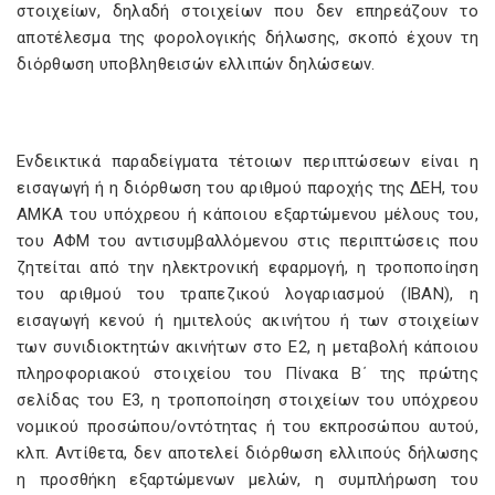
στοιχείων, δηλαδή στοιχείων που δεν επηρεάζουν το
αποτέλεσμα της φορολογικής δήλωσης, σκοπό έχουν τη
διόρθωση υποβληθεισών ελλιπών δηλώσεων.
Ενδεικτικά παραδείγματα τέτοιων περιπτώσεων είναι η
εισαγωγή ή η διόρθωση του αριθμού παροχής της ΔΕΗ, του
ΑΜΚΑ του υπόχρεου ή κάποιου εξαρτώμενου μέλους του,
του ΑΦΜ του αντισυμβαλλόμενου στις περιπτώσεις που
ζητείται από την ηλεκτρονική εφαρμογή, η τροποποίηση
του αριθμού του τραπεζικού λογαριασμού (ΙBAN), η
εισαγωγή κενού ή ημιτελούς ακινήτου ή των στοιχείων
των συνιδιοκτητών ακινήτων στο Ε2, η μεταβολή κάποιου
πληροφοριακού στοιχείου του Πίνακα Β΄ της πρώτης
σελίδας του Ε3, η τροποποίηση στοιχείων του υπόχρεου
νομικού προσώπου/οντότητας ή του εκπροσώπου αυτού,
κλπ. Αντίθετα, δεν αποτελεί διόρθωση ελλιπούς δήλωσης
η προσθήκη εξαρτώμενων μελών, η συμπλήρωση του