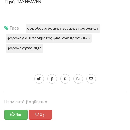
Πηγή: TAXHEAVEN
Tags:
φορολογια λοιπων νομικων προσωπων
φορολογια εισοδηματος φυσικων προσωπων
φορολογητεα αξια
Ηταν αυτό βοηθητικό;
Ναι
Οχι