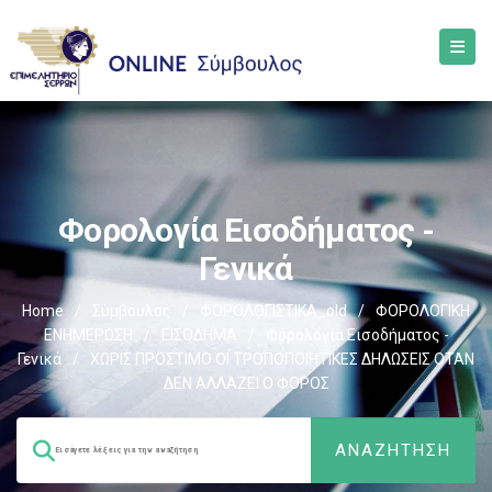
Φορολογία Εισοδήματος -
Γενικά
Home
/
Σύμβουλος
/
ΦΟΡΟΛΟΓΙΣΤΙΚΑ_old
/
ΦΟΡΟΛΟΓΙΚΗ
ΕΝΗΜΕΡΩΣΗ
/
ΕΙΣΟΔΗΜΑ
/
Φορολογία Εισοδήματος -
Γενικά
/
ΧΩΡΙΣ ΠΡΟΣΤΙΜΟ ΟΙ ΤΡΟΠΟΠΟΙΗΤΙΚΕΣ ΔΗΛΩΣΕΙΣ ΟΤΑΝ
ΔΕΝ ΑΛΛΑΖΕΙ Ο ΦΟΡΟΣ