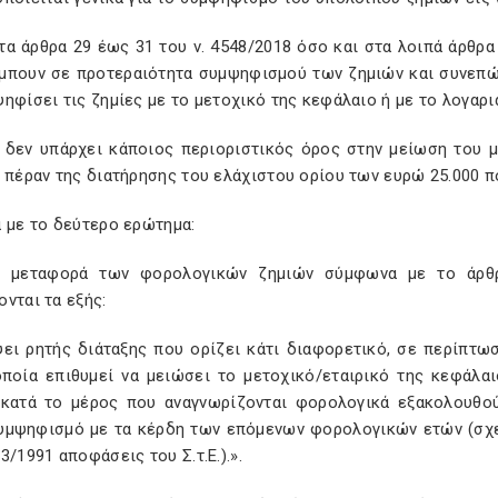
α άρθρα 29 έως 31 του ν. 4548/2018 όσο και στα λοιπά άρθρα
μπουν σε προτεραιότητα συμψηφισμού των ζημιών και συνεπώς 
ηφίσει τις ζημίες με το μετοχικό της κεφάλαιο ή με το λογαρι
, δεν υπάρχει κάποιος περιοριστικός όρος στην μείωση του
 πέραν της διατήρησης του ελάχιστου ορίου των ευρώ 25.000 π
 με το δεύτερο ερώτημα:
ν μεταφορά των φορολογικών ζημιών σύμφωνα με το άρθρ
νται τα εξής:
ψει ρητής διάταξης που ορίζει κάτι διαφορετικό, σε περίπτωσ
οποία επιθυμεί να μειώσει το μετοχικό/εταιρικό της κεφάλ
 κατά το μέρος που αναγνωρίζονται φορολογικά εξακολουθο
υμψηφισμό με τα κέρδη των επόμενων φορολογικών ετών (σχετ. 
3/1991 αποφάσεις του Σ.τ.Ε.).».