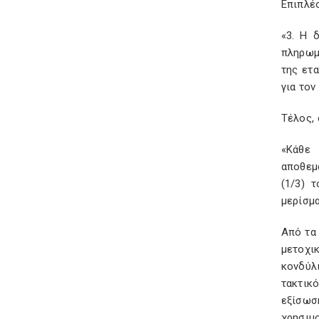
Επιπλέο
«3. Η 
πληρωμ
της ετ
για τον
Τέλος, 
«Κάθε 
αποθεμα
(1/3) 
μερίσμ
Από τα
μετοχι
κονδύλ
τακτικ
εξίσω
χρησιμο