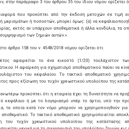
ν, στην παράγραφο 3 του άρθρου 35 του ίδιου νόμου ορίζεται ό
διαφορά που προκύπτει από την έκδοση μετοχών σε τιμή αν
ή μερισμάτων ή ποσοστών, μπορεί όμως: (α) να κεφαλαιοποιη
αιρίας, εκτός αν υπάρχουν αποθεματικά ή άλλα κονδύλια, τα ο
 συμψηφισμό των ζημιών αυτών.».
στο άρθρο 158 του ν. 4548/2018 νόμου ορίζεται ότι:
έτος αφαιρείται το ένα εικοστό (1/20) τουλάχιστον τ
τικού. Η αφαίρεση για σχηματισμό αποθεματικού παύει να είνα
τουλάχιστον του κεφαλαίου. Το τακτικό αποθεματικό χρησιμ
ατος προς εξίσωση του τυχόν χρεωστικού υπολοίπου της κατά
 ανωτέρω προκύπτει ότι η εταιρεία έχει τη δυνατότητα να προ
κό κεφάλαιο ή με το λογαριασμό υπέρ το άρτιο, υπό την πρ
ια, τα οποία κατά τον νόμο μπορούν να χρησιμοποιηθούν για
ό αποθεματικό. Το τακτικό αποθεματικό χρησιμοποιείται αποκλ
ση του τυχόν χρεωστικού υπολοίπου της κατάστασης απ
ποιείται γενικά για το συμψηφισμό του υπολοίπου ζημιών εις 