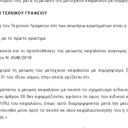
ισμού του, μετά τη μείωση του μετοχικού κεφαλαίου με συμψη
 ΤΕΧΝΙΚΟΥ ΓΡΑΦΕΙΟΥ
η του Τεχνικού Γραφείου επί των ανωτέρω ερωτημάτων είναι η 
ά με το πρώτο ερώτημα:
ικασία και οι προϋποθέσεις της μείωσης κεφαλαίου ανώνυμης 
ου Ν. 4548/2018.
φορά τη μείωση του μετοχικού κεφαλαίου με συμψηφισμό ζημ
31 του ίδιου νόμου, στην οποία ορίζεται ότι:
ιτρέπεται η μείωση κεφαλαίου με σκοπό το σχηματισμό ειδικο
ου άρθρου 30 δεν εφαρμόζονται, εφόσον το ύψος του ειδικού 
(10%) του κεφαλαίου, όπως αυτό διαμορφώνεται μετά την μεί
οποιηθεί μόνο προς το σκοπό εκ νέου κεφαλαιοποίησής του ή
ας.».