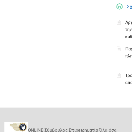
Σ
Άρχ
τη
κα
Πα
πλ
Τρο
απα
ONLINE Σύμβουλος Επιχειρηματία Όλα όσα