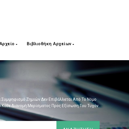
 Αρχείο
Βιβλιοθήκη Αρχείων
ε Συμψηφισμό Ζημιών Δεν Επιβάλλεται Από Το Νόμο
ό Κάθε Διανομή Μερίσματος Προς Εξίσωση Του Τυχόν