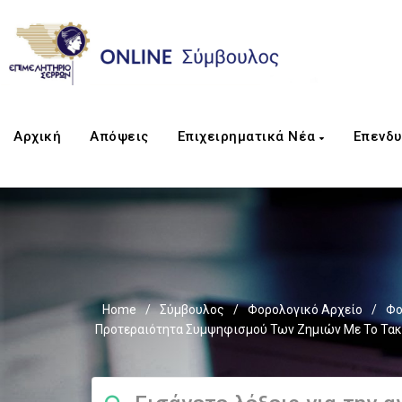
Αρχική
Απόψεις
Επιχειρηματικά Νέα
Επενδυ
Home
/
Σύμβουλος
/
Φορολογικό Αρχείο
/
Φο
Προτεραιότητα Συμψηφισμού Των Ζημιών Με Το Τακτ