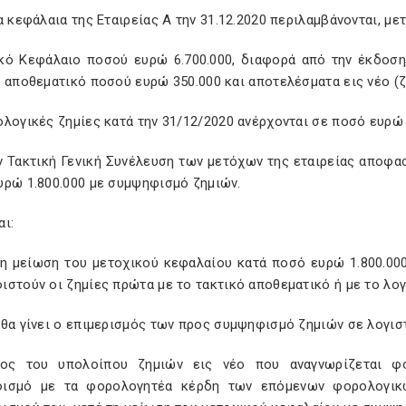
α κεφάλαια της Εταιρείας Α την 31.12.2020 περιλαμβάνονται, μ
κό Κεφάλαιο ποσού ευρώ 6.700.000, διαφορά από την έκδοση
 αποθεματικό ποσού ευρώ 350.000 και αποτελέσματα εις νέο (ζ
λογικές ζημίες κατά την 31/12/2020 ανέρχονται σε ποσό ευρώ 
ν Τακτική Γενική Συνέλευση των μετόχων της εταιρείας αποφα
υρώ 1.800.000 με συμψηφισμό ζημιών.
ι:
 τη μείωση του μετοχικού κεφαλαίου κατά ποσό ευρώ 1.800.0
στούν οι ζημίες πρώτα με το τακτικό αποθεματικό ή με το λογ
θα γίνει ο επιμερισμός των προς συμψηφισμό ζημιών σε λογισ
ος του υπολοίπου ζημιών εις νέο που αναγνωρίζεται φο
ισμό με τα φορολογητέα κέρδη των επόμενων φορολογικ