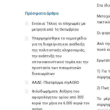
Στα ίδι
Πρόσφατα άρθρα
Μετοχι
τακτικό
Ενοίκια: Τέλος οι πληρωμές με
μετρητά από 1η Οκτωβρίου
Οι φορο
Υπερψηφίσθηκε το νομοσχέδιο
Από τη
για τη διαχείριση και ανάδειξη
ποσό ε
της πολιτιστικής κληρονομιάς,
την ανάπτυξη του
Ερωτάτα
οπτικοακουστικού τομέα και την
προστασία των πνευματικών
1) Για
δικαιωμάτων
συμψηφι
ΑΑΔΕ: Πλατφόρμα myAGRO
2) Πως 
Φιλοδωρήματα: Αύξηση του
αφορολόγητου ορίου από 300
Το μέρ
ευρώ τον μήνα σε 6.000 ευρώ τον
συμψηφ
χρόνο