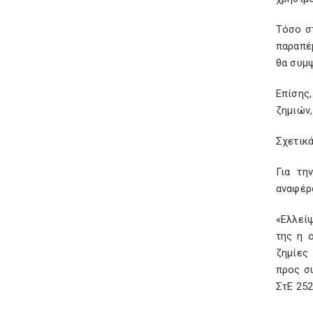
Τόσο στ
παραπέ
θα συμψ
Επίσης
ζημιών,
Σχετικά
Για τη
αναφέρο
«Ελλεί
της η 
ζημίες
προς σ
ΣτΕ 252