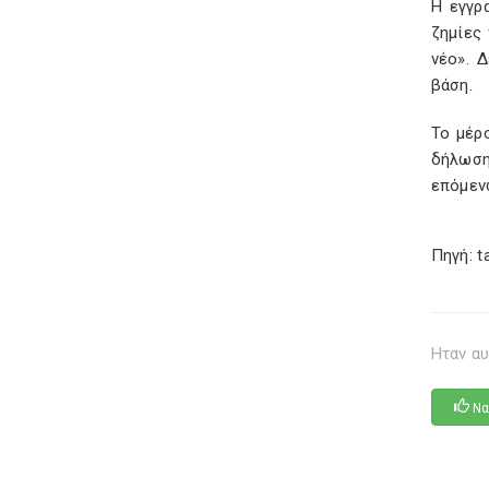
Η εγγρ
ζημίες
νέο». 
βάση.
Το μέρ
δήλωση
επόμεν
Πηγή: t
Ηταν αυ
Να