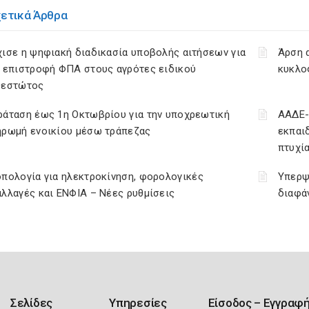
χετικά Άρθρα
ισε η ψηφιακή διαδικασία υποβολής αιτήσεων για
Άρση 
ν επιστροφή ΦΠΑ στους αγρότες ειδικού
κυκλο
θεστώτος
ράταση έως 1η Οκτωβρίου για την υποχρεωτική
ΑΑΔΕ-
ηρωμή ενοικίου μέσω τράπεζας
εκπαι
πτυχί
πολογία για ηλεκτροκίνηση, φορολογικές
Υπερψ
λλαγές και ΕΝΦΙΑ – Νέες ρυθμίσεις
διαφά
Σελίδες
Υπηρεσίες
Είσοδος – Εγγραφ