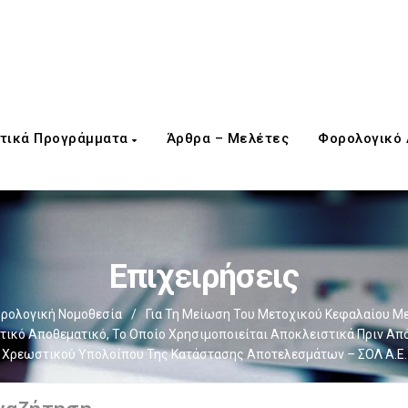
τικά Προγράμματα
Άρθρα – Μελέτες
Φορολογικό
Επιχειρήσεις
ρολογική Νομοθεσία
/
Για Τη Μείωση Του Μετοχικού Κεφαλαίου Μ
ικό Αποθεματικό, Το Οποίο Χρησιμοποιείται Αποκλειστικά Πριν Απ
Χρεωστικού Υπολοίπου Της Κατάστασης Αποτελεσμάτων – ΣΟΛ Α.Ε.