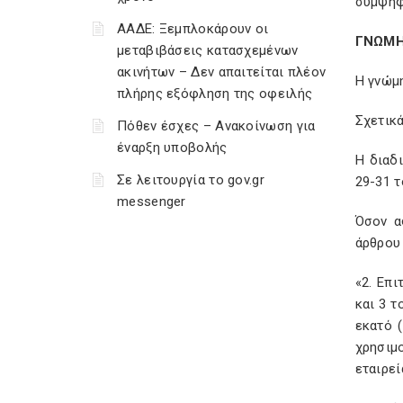
συμψηφ
ΑΑΔΕ: Ξεμπλοκάρουν οι
ΓΝΩΜΗ
μεταβιβάσεις κατασχεμένων
ακινήτων – Δεν απαιτείται πλέον
Η γνώμ
πλήρης εξόφληση της οφειλής
Σχετικ
Πόθεν έσχες – Ανακοίνωση για
έναρξη υποβολής
Η διαδ
Σε λειτουργία το gov.gr
29-31 τ
messenger
Όσον α
άρθρου 
«2. Επ
και 3 τ
εκατό 
χρησιμ
εταιρεί