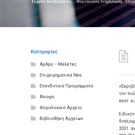
Συχνές Αναζητήσεις:
Φορολογικη Ενημέρωση
,
Επιχ
Κατηγορίες
Άρθρα – Μελέτες
Επιχειρηματικά Νέα
Επενδυτικά Προγράμματα
«Έκρηξ
τον Ιο
Άποψη
εκατ. ε
Φορολογικό Αρχείο
Ειδικό
Βιβλιοθήκη Αρχείων
διπλογρ
2021 α