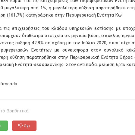
1.639 ευρώ. Για τις επιχειρήσεις των Περιφερειακών Ενοτήτ
20 μεγαλύτερη από 1%, η μεγαλύτερη αύξηση παρατηρήθηκε στη
ερη (161,7%) καταγράφηκε στην Περιφερειακή Ενότητα Κω.
ια τις επιχειρήσεις του κλάδου υπηρεσιών εστίασης με υποχ
υπάρχουν διαθέσιμα στοιχεία σε μηνιαία βάση, ο κύκλος εργασ
οντας αύξηση 42,8% σε σχέση με τον Ιούλιο 2020, όπου είχε αν
ριφερειακών Ενοτήτων με συνεισφορά στον συνολικό κύκ
τερη αύξηση παρατηρήθηκε στην Περιφερειακή Ενότητα Θήρας (
ρειακή Ενότητα Θεσσαλονίκης. Στον αντίποδα, μείωση 6,2% κα
efimerida
τό βοηθητικό;
ι
Οχι