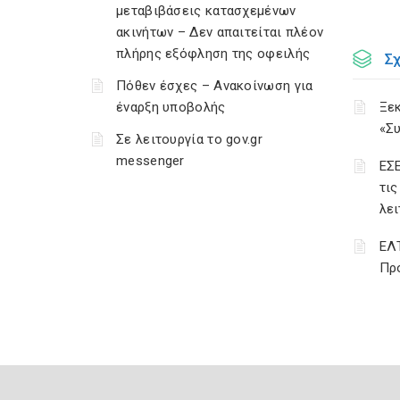
μεταβιβάσεις κατασχεμένων
ακινήτων – Δεν απαιτείται πλέον
πλήρης εξόφληση της οφειλής
Σ
Πόθεν έσχες – Ανακοίνωση για
έναρξη υποβολής
Ξεκ
«Σ
Σε λειτουργία το gov.gr
messenger
ΕΣΕ
τις
λει
ΕΛΤ
Πρ