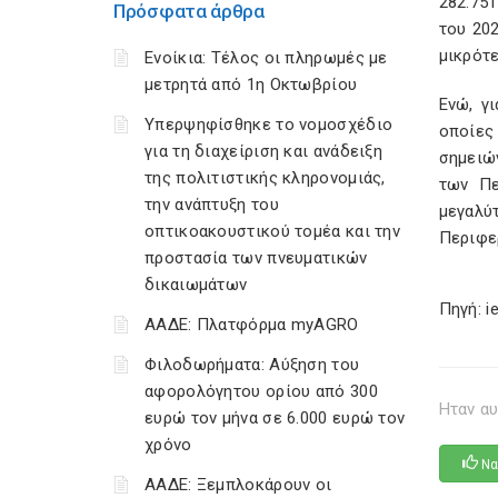
282.75
Πρόσφατα άρθρα
του 20
μικρότ
Ενοίκια: Τέλος οι πληρωμές με
μετρητά από 1η Οκτωβρίου
Ενώ, γ
Υπερψηφίσθηκε το νομοσχέδιο
οποίες 
για τη διαχείριση και ανάδειξη
σημειών
της πολιτιστικής κληρονομιάς,
των Πε
την ανάπτυξη του
μεγαλύ
οπτικοακουστικού τομέα και την
Περιφε
προστασία των πνευματικών
δικαιωμάτων
Πηγή: i
ΑΑΔΕ: Πλατφόρμα myAGRO
Φιλοδωρήματα: Αύξηση του
αφορολόγητου ορίου από 300
Ηταν αυ
ευρώ τον μήνα σε 6.000 ευρώ τον
χρόνο
Να
ΑΑΔΕ: Ξεμπλοκάρουν οι