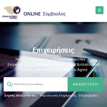
Επιχειρήσεις
Home
/
Σύμβουλος
/
Επιχειρηματικά Νέα
/
Επιχειρήσεις
/
Επενδύσεις 10 Εκατ. Ευρώ, Διπλασιασμός
Εξαγωγών Και Νέα Προϊόντα Από Την Agrino
Συχνές Αναζητήσεις:
Φορολογικη Ενημέρωση
,
Επιχειρήσεις