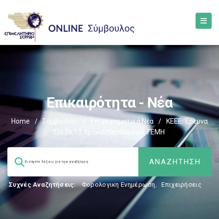
Επικαιρότητα - Νέα
Home
/
Σύμβουλος
/
Επιχειρηματικά Νέα
/
ΚΕΕΕ: Έρευνα
Για Τα 13 Χρόνια Λειτουργίας ΓΕΜΗ
Συχνές Αναζητήσεις:
Φορολογικη Ενημέρωση
,
Επιχειρήσεις