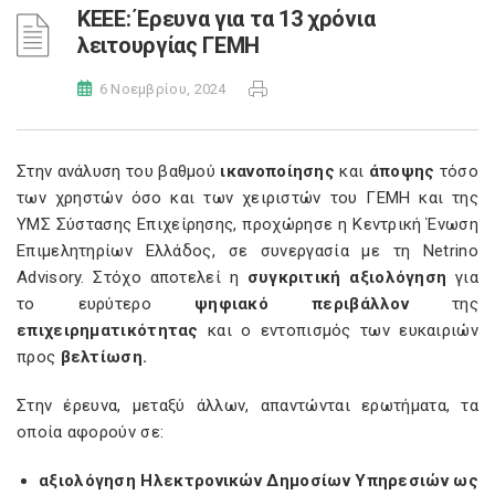
ΚΕΕΕ: Έρευνα για τα 13 χρόνια
λειτουργίας ΓΕΜΗ
6 Νοεμβρίου, 2024
Στην ανάλυση του βαθμού
ικανοποίησης
και
άποψης
τόσο
των χρηστών όσο και των χειριστών του ΓΕΜΗ και της
ΥΜΣ Σύστασης Επιχείρησης, προχώρησε η Κεντρική Ένωση
Επιμελητηρίων Ελλάδος, σε συνεργασία με τη Netrino
Advisory. Στόχο αποτελεί η
συγκριτική αξιολόγηση
για
το ευρύτερο
ψηφιακό
περιβάλλον
της
επιχειρηματικότητας
και ο εντοπισμός των ευκαιριών
προς
βελτίωση.
Στην έρευνα, μεταξύ άλλων, απαντώνται ερωτήματα, τα
οποία αφορούν σε:
αξιολόγηση Ηλεκτρονικών Δημοσίων Υπηρεσιών ως