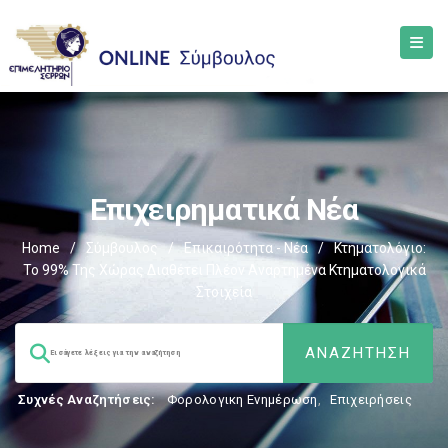
Επιχειρηματικά Νέα
Home
/
Σύμβουλος
/
Επικαιρότητα - Νέα
/
Κτηματολόγιο:
Το 99% Της Χώρας Διαθέτει Πλέον Αναρτημένα Κτηματολογικά
Στοιχεία
Συχνές Αναζητήσεις:
Φορολογικη Ενημέρωση
,
Επιχειρήσεις