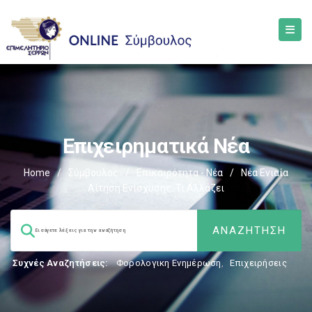
Επιχειρηματικά Νέα
Home
/
Σύμβουλος
/
Επικαιρότητα - Νέα
/
Νέα Ενιαία
Αίτηση Ενίσχυσης: Τι Αλλάζει
Συχνές Αναζητήσεις:
Φορολογικη Ενημέρωση
,
Επιχειρήσεις