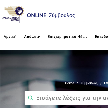
Αρχική
Απόψεις
Επιχειρηματικά Νέα
Επενδυ
Home
/
Σύμβουλος
/
Επ