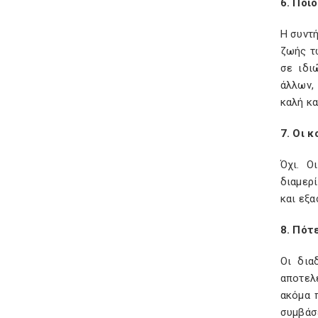
6. Ποι
Η συντή
ζωής τω
σε ιδι
άλλων,
καλή κα
7. Οι 
Όχι. Ο
διαμερ
και εξα
8. Πότ
Οι δια
αποτελ
ακόμα 
συμβάσ