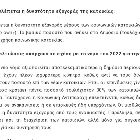
βλέπεται η δυνατότητα εξαγοράς της κατοικίας;
νεται η δυνατότητα εξαγοράς μέρους των κοινωνικών κατοικιών
to own»). Το βασικό ποσοστό που ανήκει στο Δημόσιο (τουλάχι
 χρήση κοινωνικής κατοικίας.
βελτιώσεις υπάρχουν σε σχέση με το νόμο του 2022 για την
 νέο νόμο αξιοποιείται αποτελεσματικότερα η δημόσια περιουσ
ς έχουν πλέον ισχυρότερο κίνητρο, καθώς αντί να τους δί
ουν ποσοστό επί των νέων κατοικιών. Έτσι, οι επενδύσεις γίν
τος κρατάει πάντα ποσοστό τουλάχιστον 30% των κατοικιών
α. Ταυτόχρονα, η Κοινωνική Αντιπαροχή επεκτείνεται, καθώς δ
αι σε ανακαινίσεις ή σε επισκευές ήδη υπαρχόντων. Οι μισθώσ
ι η δυνατότητα εξαγοράς από τους ενοικιαστές. Παράλληλα, σ
ει και τη διαχείριση των κατοικιών, αλλά μόνο για συγκε
γία και συντήρησή τους.