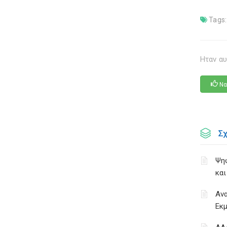
Tags:
Ηταν αυ
Να
Σ
Ψηφ
και
Αν
Εκμ