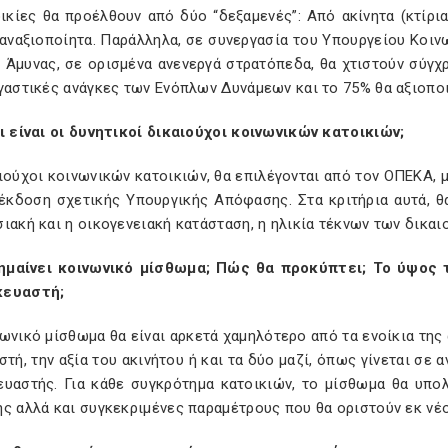
οικίες θα προέλθουν από δύο “δεξαμενές”: Από ακίνητα (κτίρι
αναξιοποίητα. Παράλληλα, σε συνεργασία του Υπουργείου Κοιν
 Άμυνας, σε ορισμένα ανενεργά στρατόπεδα, θα χτιστούν σύγχρ
γαστικές ανάγκες των Ενόπλων Δυνάμεων και το 75% θα αξιοποι
ι είναι οι δυνητικοί δικαιούχοι κοινωνικών κατοικιών;
ιούχοι κοινωνικών κατοικιών, θα επιλέγονται από τον ΟΠΕΚΑ, 
 έκδοση σχετικής Υπουργικής Απόφασης. Στα κριτήρια αυτά, θ
ιακή και η οικογενειακή κατάσταση, η ηλικία τέκνων των δικα
σημαίνει κοινωνικό μίσθωμα; Πώς θα προκύπτει; Το ύψος 
κευαστή;
ωνικό μίσθωμα θα είναι αρκετά χαμηλότερο από τα ενοίκια της
στή, την αξία του ακινήτου ή και τα δύο μαζί, όπως γίνεται σε 
ευαστής. Για κάθε συγκρότημα κατοικιών, το μίσθωμα θα υπο
ής αλλά και συγκεκριμένες παραμέτρους που θα οριστούν εκ νέ