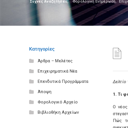
Συχνές Αναζητήσεις:
Φορολογικη Ενημέρωση
,
Επιχ
Κατηγορίες
Άρθρα – Μελέτες
Επιχειρηματικά Νέα
Επενδυτικά Προγράμματα
Δελτίο 
Άποψη
1. Τι 
Φορολογικό Αρχείο
Ο νέος
Βιβλιοθήκη Αρχείων
στεγασ
Πώς το
ανεκμε