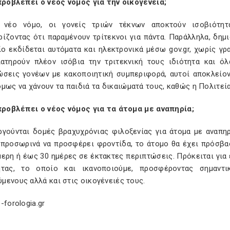
 προβλέπει ο νέος νόμος για την οικογένεια;
νέο νόμο, οι γονείς τριών τέκνων αποκτούν ισοβιότητ
ίζοντας ότι παραμένουν τρίτεκνοι για πάντα. Παράλληλα, δημι
ο εκδίδεται αυτόματα και ηλεκτρονικά μέσω gov.gr, χωρίς γρ
ιατηρούν πλέον ισόβια την τριτεκνική τους ιδιότητα και ό
ώσεις γονέων με κακοποιητική συμπεριφορά, αυτοί αποκλείοντ
μως να χάνουν τα παιδιά τα δικαιώματά τους, καθώς η Πολιτεί
 προβλέπει ο νέος νόμος για τα άτομα με αναπηρία;
ργούνται δομές βραχυχρόνιας φιλοξενίας για άτομα με αναπηρ
 προσωρινά να προσφέρει φροντίδα, το άτομο θα έχει πρόσβασ
ερη ή έως 30 ημέρες σε έκτακτες περιπτώσεις. Πρόκειται για 
ητας, το οποίο και ικανοποιούμε, προσφέροντας σημαντ
ενους αλλά και στις οικογένειές τους.
-forologia.gr