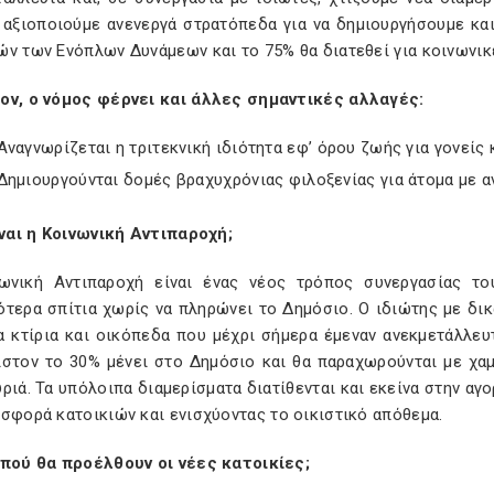
 αξιοποιούμε ανενεργά στρατόπεδα για να δημιουργήσουμε και
ν των Ενόπλων Δυνάμεων και το 75% θα διατεθεί για κοινωνικέ
ον, ο νόμος φέρνει και άλλες σημαντικές αλλαγές:
Αναγνωρίζεται η τριτεκνική ιδιότητα εφ’ όρου ζωής για γονείς 
Δημιουργούνται δομές βραχυχρόνιας φιλοξενίας για άτομα με α
ίναι η Κοινωνική Αντιπαροχή;
ωνική Αντιπαροχή είναι ένας νέος τρόπος συνεργασίας το
τερα σπίτια χωρίς να πληρώνει το Δημόσιο. Ο ιδιώτης με δικά
α κτίρια και οικόπεδα που μέχρι σήμερα έμεναν ανεκμετάλλευ
ιστον το 30% μένει στο Δημόσιο και θα παραχωρούνται με χαμ
ριά. Τα υπόλοιπα διαμερίσματα διατίθενται και εκείνα στην α
σφορά κατοικιών και ενισχύοντας το οικιστικό απόθεμα.
 πού θα προέλθουν οι νέες κατοικίες;