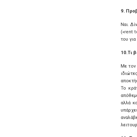
9. Προ
Ναι. Δί
(«rent 
του για
10.Τι 
Με τον
ιδιώτε
αποκτήσ
Το κρά
απόθεμ
αλλά κ
υπάρχε
αναλάβ
λειτουρ