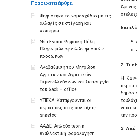
Πρόσφατα άρθρα
Άμυνας
στελεχώ
Ψηφίστηκε το νομοσχέδιο με τις
αλλαγές σε στέγαση και
Επιπλέ
αναπηρία
Νέα Ενιαία Ψηφιακή Πύλη
Πληρωμών οφειλών φυσικών
προσώπων
2. Τι ε
Αναβάθμιση του Μητρώου
Αγροτών και Αγροτικών
Η Κοιν
Εκμεταλλεύσεων και λειτουργία
περισσό
του back – office
δημόσι
ΥΠΕΚΑ: Καταργούνται οι
τουλάχ
περικοπές στις συντάξεις
νοικοκυ
χηρείας
την προ
ΑΑΔΕ: Απλούστερη η
3. Από
εναλλακτική φορολόγηση